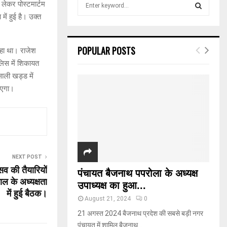
S
लेकर पोस्टमार्टम
e
ें हुई है। उक्त
a
S
r
c
E
POPULAR POSTS
रहा था। राजेश
h
लिस में शिकायत
f
A
o
साली खड्ड में
r
R
पाएगा।
:
C
H
NEXT POST
सव की तैयारियों
पंचायत बैजनाथ पपरोला के अध्यक्ष
ल के अध्यक्षता
उपाध्यक्ष का हुआ...
में हुई बैठक।
August 21, 2024
0
21 अगस्त 2024 बैजनाथ प्रदेश की सबसे बड़ी नगर
पंचायत में शामिल बैजनाथ...