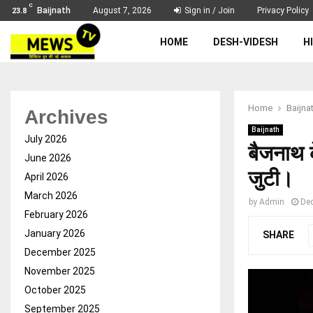
C
Baijnath
August 7, 2026
Sign in / Join
Privacy Policy
23.8
HOME
DESH-VIDESH
H
Home
Baijna
Archives
Baijnath
July 2026
बैजनाथ क
June 2026
जुटी।
April 2026
March 2026
by
Admin
De
February 2026
January 2026
SHARE
December 2025
November 2025
October 2025
September 2025