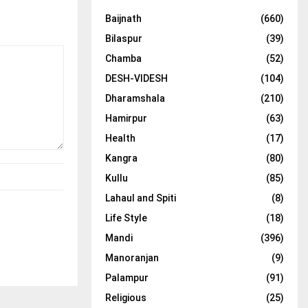
Baijnath
(660)
Bilaspur
(39)
Chamba
(52)
DESH-VIDESH
(104)
Dharamshala
(210)
Hamirpur
(63)
Health
(17)
Kangra
(80)
Kullu
(85)
Lahaul and Spiti
(8)
Life Style
(18)
Mandi
(396)
Manoranjan
(9)
Palampur
(91)
Religious
(25)