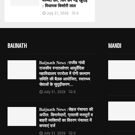
मरम्मत करें, फिर करें नई खुदाई
: विधायक किशोरी लाल
July 21, 2026
0
BAIJNATH
MANDI
Baijnath News :राजीव गांधी
राजकीय स्नातकोत्तर आयुर्वेदिक
महाविद्यालय पपरोला में रोगी कल्याण
समिति की बैठक आयोजित, स्वास्थ्य
सेवाओं के सुदृढ़ीकरण...
July 31, 2026
0
Baijnath News :सेहल पंचायत की
अपील: किरायेदारों, प्रवासी मजदूरों व
बाहरी व्यक्तियों का विवरण पंचायत में
करवाएं दर्ज
July 31, 2026
0