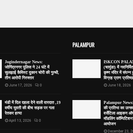
PALAMPUR
Jogindernagar News:
ISKCON PALAM
जोगिंद्रनगर पुलिस ने 24 घंटे में
(चामुंडा) में नवनिर्मि
सुलझाई कैमिस्ट दुकान चोरी की गुत्थी,
कृष्ण मंदिर में संपन्न
तीन आरोपी गिरफ्तार
विग्रह प्राण प्रतिष्ठा
June 17, 2026
0
June 18, 2026
मंडी में दिल दहला देने वाली वारदात ,19
Palampur News:पाल
वर्षीय युवती की बीच सड़क पर गला
की प्रतिभा का उत्
रेतकर हत्या
वर्सेटिला आइकन ऑफ
मॉडलिंग कॉम्पिटि
April 13, 2026
0
आयोजन
December 23, 