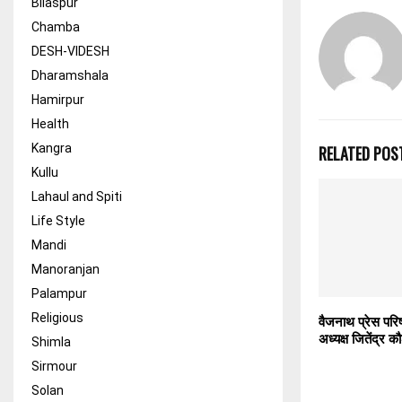
Bilaspur
Chamba
DESH-VIDESH
Dharamshala
Hamirpur
Health
Kangra
RELATED POS
Kullu
Lahaul and Spiti
Life Style
Mandi
Manoranjan
Palampur
Religious
वैजनाथ प्रेस परि
अध्यक्ष जितेंद्र
Shimla
Sirmour
Solan