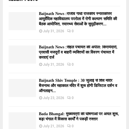
Baijnath News :राजीव गांधी राजकीय स्नातकोत्तर
आयुर्वेदिक महाविद्यालय पपरोला में रोगी कल्याण समिति की
बैठक आयोजित, स्वास्थ्य सेवाओं के सुदृढ़ीकरण...
July 31, 2026
0
Baijnath News :सेहल पंचायत की अपील: किरायेदारों,
प्रवासी मजदूरों व बाहरी व्यक्तियों का विवरण पंचायत में
करवाएं दर्ज
July 31, 2026
0
Baijnath Shiv Temple : 30 जुलाई से शिव मंदिर
बैजनाथ और महाकाल मंदिर में शुरू होगी डिजिटल दर्शन व
ऑनलाइन...
July 23, 2026
0
Bada Bhangal: मुख्यमंत्री की घोषणाओं पर अमल शुरू,
बड़ा भंगाल में विकास कार्यों ने पकड़ी रफ्तार
July 21, 2026
0