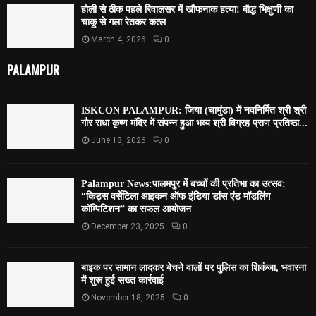
होली से ठीक पहले रिवालसर में खौफनाक हत्या! बौद्ध भिक्षुणी का
चाकू से गला रेतकर कत्ल
March 4, 2026
0
PALAMPUR
ISKCON PALAMPUR: जिया (चामुंडा) में नवनिर्मित श्री श्री
गौर राधा कृष्ण मंदिर में संपन्न हुआ भव्य श्री विग्रह प्राण प्रतिष्ठा...
June 18, 2026
0
Palampur News:पालमपुर में बच्चों की प्रतिभा का उत्सव:
“किड्स वर्सेटिला आइकन ऑफ इंडिया डांस एंड मॉडलिंग
कॉम्पिटिशन” का सफल आयोजन
December 23, 2025
0
बाइक पर सामान लादकर बेचने वालों पर पुलिस का शिकंजा, भवारना
में शुरू हुई सख्त कार्रवाई
November 18, 2025
0