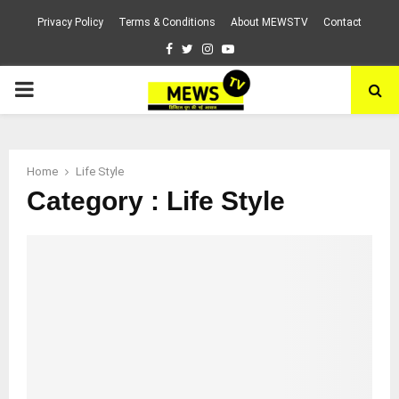
Privacy Policy
Terms & Conditions
About MEWSTV
Contact
Facebook
Twitter
Instagram
Youtube
PRIMARY
MENU
Home
Life Style
Category : Life Style