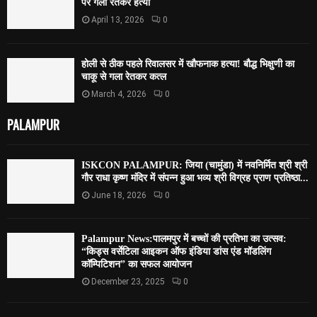
पर गला रेतकर हत्या
April 13, 2026
0
होली से ठीक पहले रिवालसर में खौफनाक हत्या! बौद्ध भिक्षुणी का
चाकू से गला रेतकर कत्ल
March 4, 2026
0
PALAMPUR
ISKCON PALAMPUR: जिया (चामुंडा) में नवनिर्मित श्री श्री
गौर राधा कृष्ण मंदिर में संपन्न हुआ भव्य श्री विग्रह प्राण प्रतिष्ठा...
June 18, 2026
0
Palampur News:पालमपुर में बच्चों की प्रतिभा का उत्सव:
“किड्स वर्सेटिला आइकन ऑफ इंडिया डांस एंड मॉडलिंग
कॉम्पिटिशन” का सफल आयोजन
December 23, 2025
0