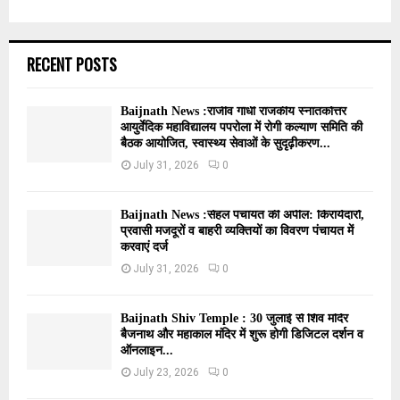
RECENT POSTS
Baijnath News :राजीव गांधी राजकीय स्नातकोत्तर
आयुर्वेदिक महाविद्यालय पपरोला में रोगी कल्याण समिति की
बैठक आयोजित, स्वास्थ्य सेवाओं के सुदृढ़ीकरण...
July 31, 2026
0
Baijnath News :सेहल पंचायत की अपील: किरायेदारों,
प्रवासी मजदूरों व बाहरी व्यक्तियों का विवरण पंचायत में
करवाएं दर्ज
July 31, 2026
0
Baijnath Shiv Temple : 30 जुलाई से शिव मंदिर
बैजनाथ और महाकाल मंदिर में शुरू होगी डिजिटल दर्शन व
ऑनलाइन...
July 23, 2026
0