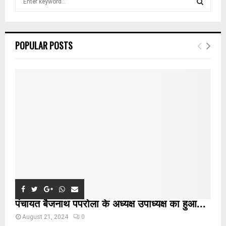
e
a
S
r
c
E
POPULAR POSTS
h
f
A
o
r
R
:
C
H
पंचायत बैजनाथ पपरोला के अध्यक्ष उपाध्यक्ष का हुआ...
August 21, 2024
0