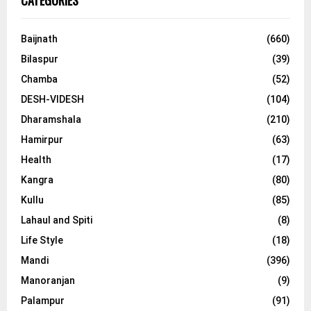
CATEGORIES
Baijnath
(660)
Bilaspur
(39)
Chamba
(52)
DESH-VIDESH
(104)
Dharamshala
(210)
Hamirpur
(63)
Health
(17)
Kangra
(80)
Kullu
(85)
Lahaul and Spiti
(8)
Life Style
(18)
Mandi
(396)
Manoranjan
(9)
Palampur
(91)