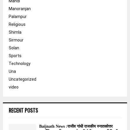
Mandi
Manoranjan
Palampur
Religious
Shimla
Sirmour
Solan
Sports
Technology
Una
Uncategorized
video
RECENT POSTS
Baijnath News :राजीव गांधी राजकीय स्नातकोत्तर