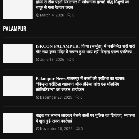
होली से ठीक पहले रिवालसर में खौफनाक हत्या! बौद्ध भिक्षुणी का
चाकू से गला रेतकर कत्ल
March 4, 2026
0
PALAMPUR
ISKCON PALAMPUR: जिया (चामुंडा) में नवनिर्मित श्री श्री
गौर राधा कृष्ण मंदिर में संपन्न हुआ भव्य श्री विग्रह प्राण प्रतिष्ठा...
June 18, 2026
0
Palampur News:पालमपुर में बच्चों की प्रतिभा का उत्सव:
“किड्स वर्सेटिला आइकन ऑफ इंडिया डांस एंड मॉडलिंग
कॉम्पिटिशन” का सफल आयोजन
December 23, 2025
0
बाइक पर सामान लादकर बेचने वालों पर पुलिस का शिकंजा, भवारना
में शुरू हुई सख्त कार्रवाई
November 18, 2025
0