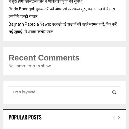
में शुरू होगी डिजिटल दर्शन व ऑनलाइन पूजा की सुविधा
Bada Bhangal: मुख्यमंत्री की घोषणाओं पर अमल शुरू, बड़ा भंगाल में विकास
कार्यों ने पकड़ी रफ्तार
Baijnath Paprola News: उखाड़ी गई सड़कों की पहले मरम्मत करें, फिर करें
नई खुदाई : विधायक किशोरी लाल
Recent Comments
No comments to show.
S
e
a
S
r
c
E
POPULAR POSTS
h
f
A