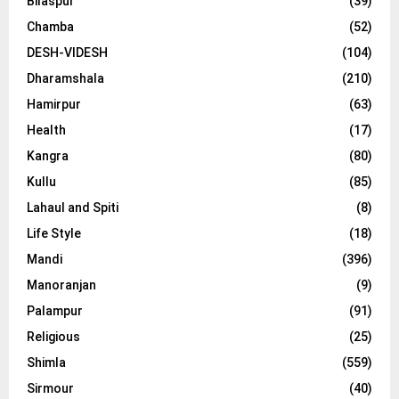
Bilaspur
(39)
Chamba
(52)
DESH-VIDESH
(104)
Dharamshala
(210)
Hamirpur
(63)
Health
(17)
Kangra
(80)
Kullu
(85)
Lahaul and Spiti
(8)
Life Style
(18)
Mandi
(396)
Manoranjan
(9)
Palampur
(91)
Religious
(25)
Shimla
(559)
Sirmour
(40)