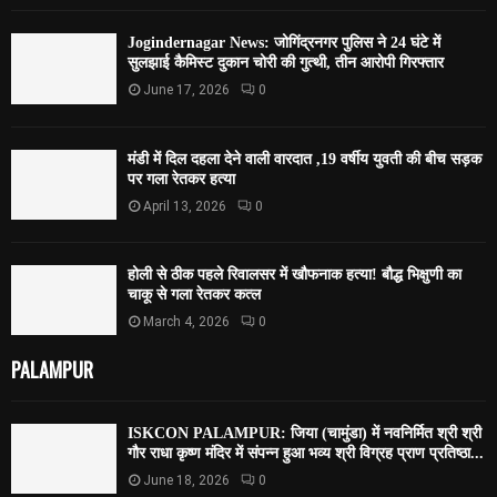
Jogindernagar News: जोगिंद्रनगर पुलिस ने 24 घंटे में
सुलझाई कैमिस्ट दुकान चोरी की गुत्थी, तीन आरोपी गिरफ्तार
June 17, 2026
0
मंडी में दिल दहला देने वाली वारदात ,19 वर्षीय युवती की बीच सड़क
पर गला रेतकर हत्या
April 13, 2026
0
होली से ठीक पहले रिवालसर में खौफनाक हत्या! बौद्ध भिक्षुणी का
चाकू से गला रेतकर कत्ल
March 4, 2026
0
PALAMPUR
ISKCON PALAMPUR: जिया (चामुंडा) में नवनिर्मित श्री श्री
गौर राधा कृष्ण मंदिर में संपन्न हुआ भव्य श्री विग्रह प्राण प्रतिष्ठा...
June 18, 2026
0