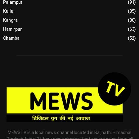
Palampur
(91)
Kullu
(85)
Kangra
(80)
Hamirpur
(63)
Chamba
(52)
MEWSTV is a local news channel located in Baijnath, Himachal
Pradesh. It is a 24-hour news channel that covers news from all