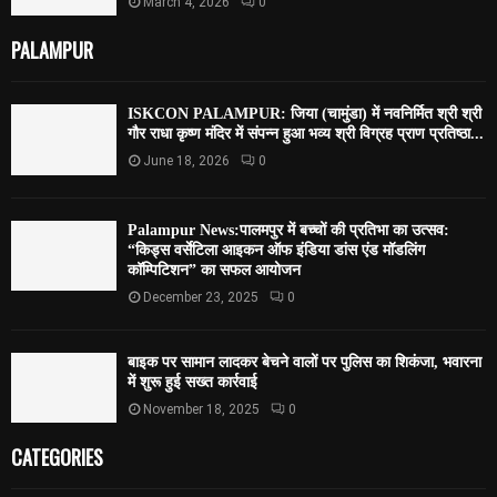
March 4, 2026
0
PALAMPUR
ISKCON PALAMPUR: जिया (चामुंडा) में नवनिर्मित श्री श्री
गौर राधा कृष्ण मंदिर में संपन्न हुआ भव्य श्री विग्रह प्राण प्रतिष्ठा...
June 18, 2026
0
Palampur News:पालमपुर में बच्चों की प्रतिभा का उत्सव:
“किड्स वर्सेटिला आइकन ऑफ इंडिया डांस एंड मॉडलिंग
कॉम्पिटिशन” का सफल आयोजन
December 23, 2025
0
बाइक पर सामान लादकर बेचने वालों पर पुलिस का शिकंजा, भवारना
में शुरू हुई सख्त कार्रवाई
November 18, 2025
0
CATEGORIES