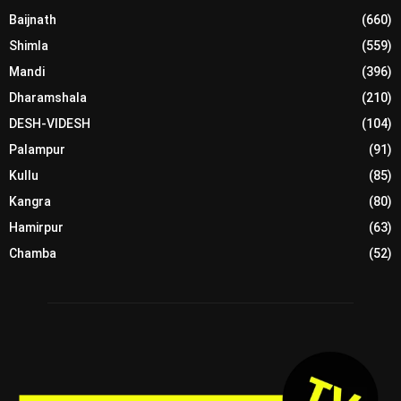
Baijnath
(660)
Shimla
(559)
Mandi
(396)
Dharamshala
(210)
DESH-VIDESH
(104)
Palampur
(91)
Kullu
(85)
Kangra
(80)
Hamirpur
(63)
Chamba
(52)