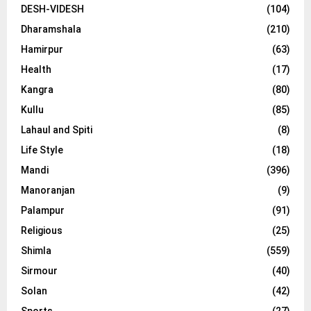
DESH-VIDESH
(104)
Dharamshala
(210)
Hamirpur
(63)
Health
(17)
Kangra
(80)
Kullu
(85)
Lahaul and Spiti
(8)
Life Style
(18)
Mandi
(396)
Manoranjan
(9)
Palampur
(91)
Religious
(25)
Shimla
(559)
Sirmour
(40)
Solan
(42)
Sports
(27)