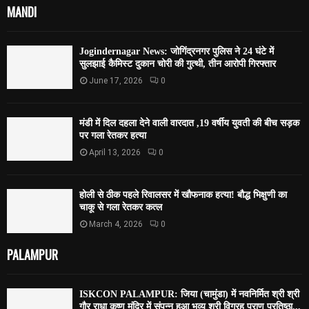
MANDI
Jogindernagar News: जोगिंद्रनगर पुलिस ने 24 घंटे में
सुलझाई कैमिस्ट दुकान चोरी की गुत्थी, तीन आरोपी गिरफ्तार
June 17, 2026
0
मंडी में दिल दहला देने वाली वारदात ,19 वर्षीय युवती की बीच सड़क
पर गला रेतकर हत्या
April 13, 2026
0
होली से ठीक पहले रिवालसर में खौफनाक हत्या! बौद्ध भिक्षुणी का
चाकू से गला रेतकर कत्ल
March 4, 2026
0
PALAMPUR
ISKCON PALAMPUR: जिया (चामुंडा) में नवनिर्मित श्री श्री
गौर राधा कृष्ण मंदिर में संपन्न हुआ भव्य श्री विग्रह प्राण प्रतिष्ठा...