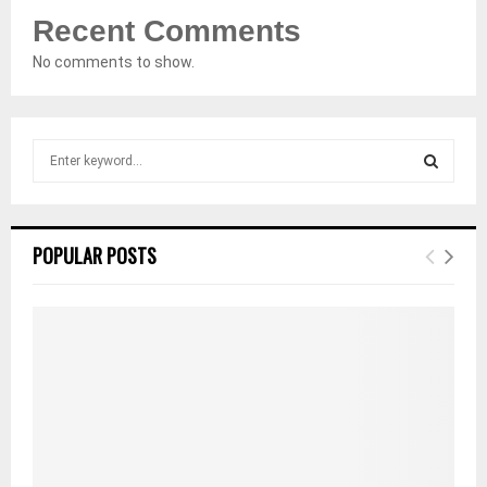
Recent Comments
No comments to show.
S
e
a
S
r
c
E
POPULAR POSTS
h
f
A
o
r
R
:
C
H