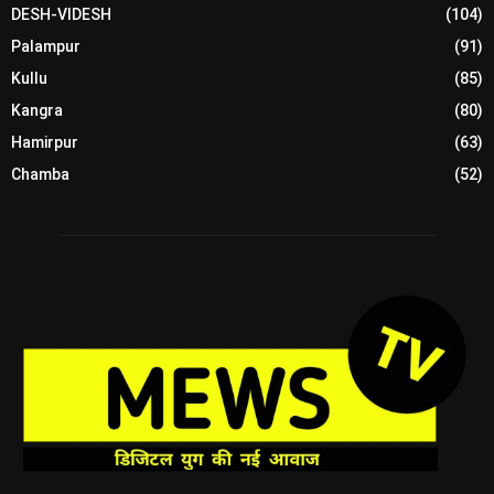
DESH-VIDESH
(104)
Palampur
(91)
Kullu
(85)
Kangra
(80)
Hamirpur
(63)
Chamba
(52)