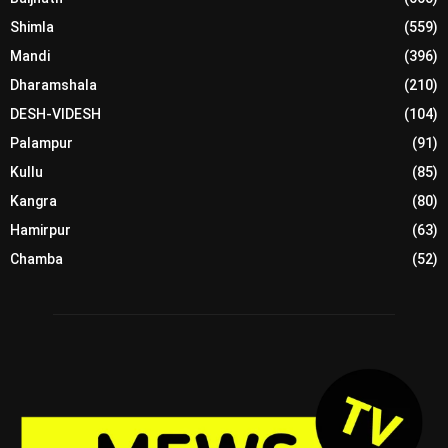
Shimla
(559)
Mandi
(396)
Dharamshala
(210)
DESH-VIDESH
(104)
Palampur
(91)
Kullu
(85)
Kangra
(80)
Hamirpur
(63)
Chamba
(52)