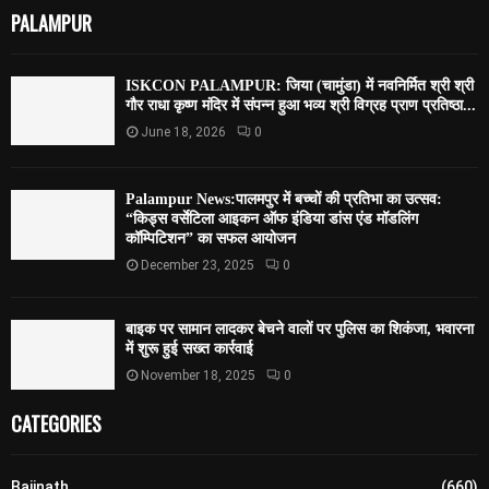
PALAMPUR
ISKCON PALAMPUR: जिया (चामुंडा) में नवनिर्मित श्री श्री
गौर राधा कृष्ण मंदिर में संपन्न हुआ भव्य श्री विग्रह प्राण प्रतिष्ठा...
June 18, 2026
0
Palampur News:पालमपुर में बच्चों की प्रतिभा का उत्सव:
“किड्स वर्सेटिला आइकन ऑफ इंडिया डांस एंड मॉडलिंग
कॉम्पिटिशन” का सफल आयोजन
December 23, 2025
0
बाइक पर सामान लादकर बेचने वालों पर पुलिस का शिकंजा, भवारना
में शुरू हुई सख्त कार्रवाई
November 18, 2025
0
CATEGORIES
Baijnath
(660)