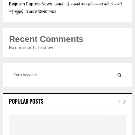
Baijnath Paprola News: उखाड़ी गई सड़कों की पहले मरम्मत करें, फिर करें
नई खुदाई : विधायक किशोरी लाल
Recent Comments
No comments to show.
S
e
a
S
r
c
E
POPULAR POSTS
h
f
A
o
r
R
: