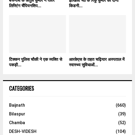
बैजनाथ के अतुल कुमार ने पावर
झीखली भेठ के रिंकू कुमार की दोनों
लिफ्टिंग चैंपियनशिप...
किडनी...
टिक्कन पुलिस चौकी ने एक व्यक्ति से
आरकेएस के तहत चढ़ियार अस्पताल में
पकड़ी...
स्वास्थ्य सुविधाओं...
CATEGORIES
Baijnath
(660)
Bilaspur
(39)
Chamba
(52)
DESH-VIDESH
(104)