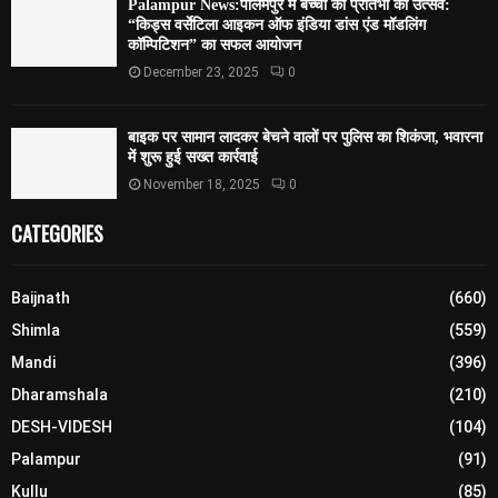
Palampur News:पालमपुर में बच्चों की प्रतिभा का उत्सव:
“किड्स वर्सेटिला आइकन ऑफ इंडिया डांस एंड मॉडलिंग
कॉम्पिटिशन” का सफल आयोजन
December 23, 2025
0
बाइक पर सामान लादकर बेचने वालों पर पुलिस का शिकंजा, भवारना
में शुरू हुई सख्त कार्रवाई
November 18, 2025
0
CATEGORIES
Baijnath
(660)
Shimla
(559)
Mandi
(396)
Dharamshala
(210)
DESH-VIDESH
(104)
Palampur
(91)
Kullu
(85)