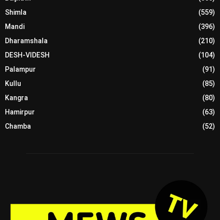
Shimla
(559)
Mandi
(396)
Dharamshala
(210)
DESH-VIDESH
(104)
Palampur
(91)
Kullu
(85)
Kangra
(80)
Hamirpur
(63)
Chamba
(52)