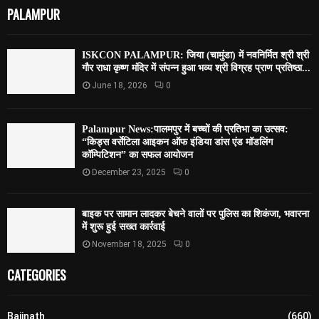
PALAMPUR
ISKCON PALAMPUR: जिया (चामुंडा) में नवनिर्मित श्री श्री
गौर राधा कृष्ण मंदिर में संपन्न हुआ भव्य श्री विग्रह प्राण प्रतिष्ठा...
June 18, 2026
0
Palampur News:पालमपुर में बच्चों की प्रतिभा का उत्सव:
“किड्स वर्सेटिला आइकन ऑफ इंडिया डांस एंड मॉडलिंग
कॉम्पिटिशन” का सफल आयोजन
December 23, 2025
0
बाइक पर सामान लादकर बेचने वालों पर पुलिस का शिकंजा, भवारना
में शुरू हुई सख्त कार्रवाई
November 18, 2025
0
CATEGORIES
Baijnath
(660)