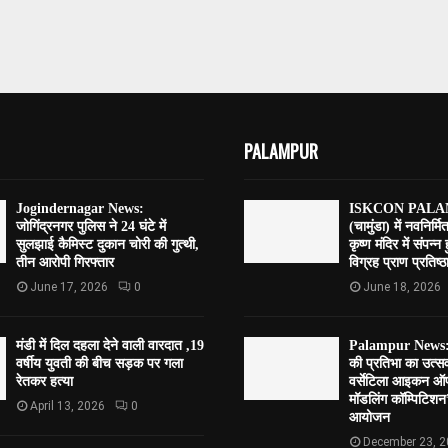
PALAMPUR
Jogindernagar News:
ISKCON PALAM
जोगिंद्रनगर पुलिस ने 24 घंटे में
(चामुंडा) में नवनिर्मि
सुलझाई कैमिस्ट दुकान चोरी की गुत्थी,
कृष्ण मंदिर में संपन्न
तीन आरोपी गिरफ्तार
विग्रह प्राण प्रतिष्ठा
June 17, 2026
0
June 18, 2026
मंडी में दिल दहला देने वाली वारदात ,19
Palampur News:पाल
वर्षीय युवती की बीच सड़क पर गला
की प्रतिभा का उत्
रेतकर हत्या
वर्सेटिला आइकन ऑफ
मॉडलिंग कॉम्पिटि
April 13, 2026
0
आयोजन
December 23, 