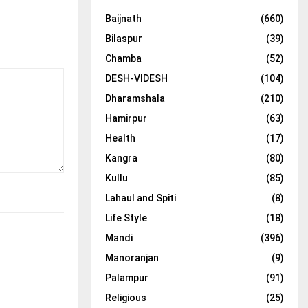
Baijnath
(660)
Bilaspur
(39)
Chamba
(52)
DESH-VIDESH
(104)
Dharamshala
(210)
Hamirpur
(63)
Health
(17)
Kangra
(80)
Kullu
(85)
Lahaul and Spiti
(8)
Life Style
(18)
Mandi
(396)
Manoranjan
(9)
Palampur
(91)
Religious
(25)