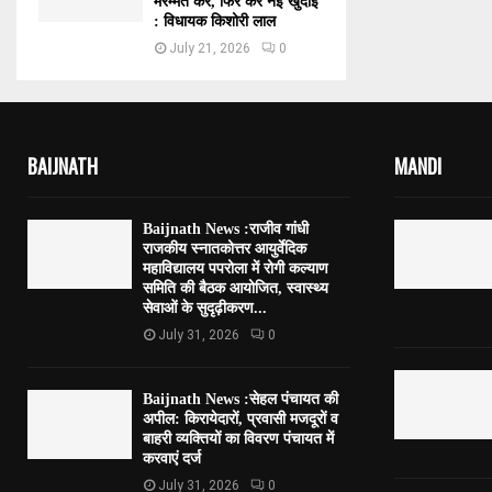
मरम्मत करें, फिर करें नई खुदाई
: विधायक किशोरी लाल
July 21, 2026
0
BAIJNATH
MANDI
Baijnath News :राजीव गांधी
राजकीय स्नातकोत्तर आयुर्वेदिक
महाविद्यालय पपरोला में रोगी कल्याण
समिति की बैठक आयोजित, स्वास्थ्य
सेवाओं के सुदृढ़ीकरण...
July 31, 2026
0
Baijnath News :सेहल पंचायत की
अपील: किरायेदारों, प्रवासी मजदूरों व
बाहरी व्यक्तियों का विवरण पंचायत में
करवाएं दर्ज
July 31, 2026
0