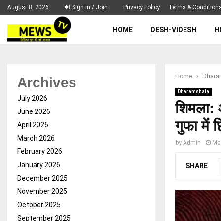
August 8, 2026
Sign in / Join
Privacy Policy
Terms & Condition
HOME
DESH-VIDESH
H
Home
Dhara
Archives
Dharamshala
July 2026
शिमला: 
June 2026
गुफा मेंं
April 2026
March 2026
by
Admin
Ma
February 2026
January 2026
SHARE
December 2025
November 2025
October 2025
September 2025