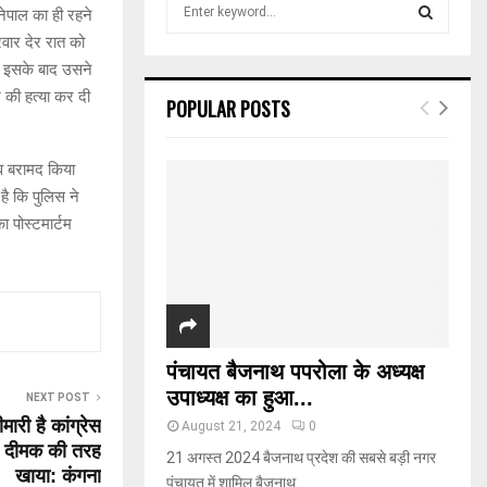
S
नेपाल का ही रहने
e
वार देर रात को
a
S
। इसके बाद उसने
r
c
 की हत्या कर दी
E
POPULAR POSTS
h
f
A
o
व बरामद किया
r
R
है कि पुलिस ने
:
 पोस्टमार्टम
C
H
पंचायत बैजनाथ पपरोला के अध्यक्ष
उपाध्यक्ष का हुआ...
NEXT POST
मारी है कांग्रेस
August 21, 2024
0
 को दीमक की तरह
21 अगस्त 2024 बैजनाथ प्रदेश की सबसे बड़ी नगर
खाया: कंगना
पंचायत में शामिल बैजनाथ...