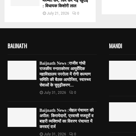
मरम्मत करें, फिर करें नई खुदाई
: विधायक किशोरी लाल
July 21, 2026
0
BAIJNATH
MANDI
Baijnath News :राजीव गांधी
राजकीय स्नातकोत्तर आयुर्वेदिक
महाविद्यालय पपरोला में रोगी कल्याण
समिति की बैठक आयोजित, स्वास्थ्य
सेवाओं के सुदृढ़ीकरण...
July 31, 2026
0
Baijnath News :सेहल पंचायत की
अपील: किरायेदारों, प्रवासी मजदूरों व
बाहरी व्यक्तियों का विवरण पंचायत में
करवाएं दर्ज
July 31, 2026
0