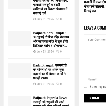
पंचायत की अपील: किरायेदारों,
मनाली में कल दोपह
प्रवासी मजदूरों व बाहरी
बीच फंसे सैलानी, भू
व्यक्तियों का विवरण पंचायत में
बिताई रात
करवाएं दर्ज
July 31, 2026
0
LEAVE A COM
Baijnath Shiv Temple :
30 जुलाई से शिव मंदिर बैजनाथ
और महाकाल मंदिर में शुरू होगी
डिजिटल दर्शन व ऑनलाइन...
July 23, 2026
0
Bada Bhangal: मुख्यमंत्री
की घोषणाओं पर अमल शुरू,
बड़ा भंगाल में विकास कार्यों ने
पकड़ी रफ्तार
July 21, 2026
0
Save my na
Baijnath Paprola News:
उखाड़ी गई सड़कों की पहले