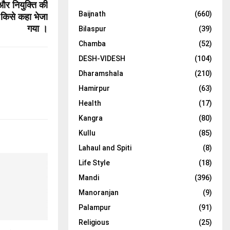
और नियुक्ति की
Baijnath
(660)
 किसे कहा भेजा
गया ।
Bilaspur
(39)
Chamba
(52)
DESH-VIDESH
(104)
Dharamshala
(210)
Hamirpur
(63)
Health
(17)
Kangra
(80)
Kullu
(85)
Lahaul and Spiti
(8)
Life Style
(18)
Mandi
(396)
Manoranjan
(9)
Palampur
(91)
Religious
(25)