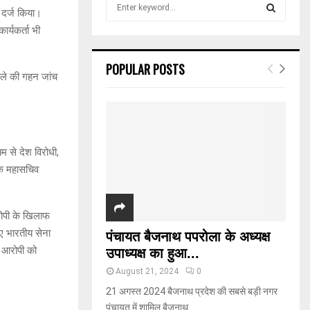
S
 दर्ज किया।
e
ार्यकर्ता भी
a
S
r
c
E
POPULAR POSTS
h
ामले की गहन जांच
f
A
o
r
R
:
C
म से देश विरोधी,
 के महासचिव
H
रोपी के खिलाफ
ए भारतीय सेना
पंचायत बैजनाथ पपरोला के अध्यक्ष
र आरोपी को
उपाध्यक्ष का हुआ...
August 21, 2024
0
21 अगस्त 2024 बैजनाथ प्रदेश की सबसे बड़ी नगर
पंचायत में शामिल बैजनाथ...