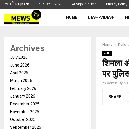
C
Baijnath
August 5, 2026
Sign in / Join
Privacy Policy
23.2
HOME
DESH-VIDESH
H
Home
Kullu
Archives
Kullu
July 2026
शिमला और
June 2026
पर पुलिस 
April 2026
March 2026
by
Admin
Ma
February 2026
January 2026
SHARE
December 2025
November 2025
October 2025
September 2025