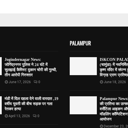
PALAMPUR
Jogindernagar News:
ISKCON PALAM
जोगिंद्रनगर पुलिस ने 24 घंटे में
(चामुंडा) में नवनिर्मि
सुलझाई कैमिस्ट दुकान चोरी की गुत्थी,
कृष्ण मंदिर में संपन्न
तीन आरोपी गिरफ्तार
विग्रह प्राण प्रतिष्ठा
June 17, 2026
0
June 18, 2026
मंडी में दिल दहला देने वाली वारदात ,19
Palampur News:पाल
वर्षीय युवती की बीच सड़क पर गला
की प्रतिभा का उत्
रेतकर हत्या
वर्सेटिला आइकन ऑफ
मॉडलिंग कॉम्पिटि
April 13, 2026
0
आयोजन
December 23, 