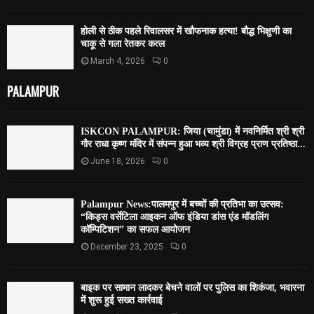
होली से ठीक पहले रिवालसर में खौफनाक हत्या! बौद्ध भिक्षुणी का
चाकू से गला रेतकर कत्ल
March 4, 2026
0
PALAMPUR
ISKCON PALAMPUR: जिया (चामुंडा) में नवनिर्मित श्री श्री
गौर राधा कृष्ण मंदिर में संपन्न हुआ भव्य श्री विग्रह प्राण प्रतिष्ठा...
June 18, 2026
0
Palampur News:पालमपुर में बच्चों की प्रतिभा का उत्सव:
“किड्स वर्सेटिला आइकन ऑफ इंडिया डांस एंड मॉडलिंग
कॉम्पिटिशन” का सफल आयोजन
December 23, 2025
0
बाइक पर सामान लादकर बेचने वालों पर पुलिस का शिकंजा, भवारना
में शुरू हुई सख्त कार्रवाई