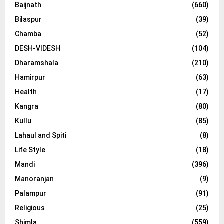
Baijnath
(660)
Bilaspur
(39)
Chamba
(52)
DESH-VIDESH
(104)
Dharamshala
(210)
Hamirpur
(63)
Health
(17)
Kangra
(80)
Kullu
(85)
Lahaul and Spiti
(8)
Life Style
(18)
Mandi
(396)
Manoranjan
(9)
Palampur
(91)
Religious
(25)
Shimla
(559)