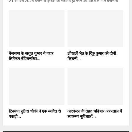
21 अगस्त 2024 बैजनाथ प्रदेश की सबसे बड़ी नगर पंचायत में शामिल बैजनाथ...
बैजनाथ के अतुल कुमार ने पावर
झीखली भेठ के रिंकू कुमार की दोनों
लिफ्टिंग चैंपियनशिप...
किडनी...
टिक्कन पुलिस चौकी ने एक व्यक्ति से
आरकेएस के तहत चढ़ियार अस्पताल में
पकड़ी...
स्वास्थ्य सुविधाओं...