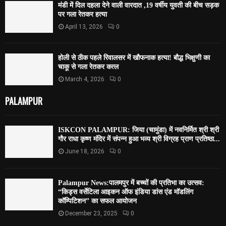
मंडी में दिल दहला देने वाली वारदात ,19 वर्षीय युवती की बीच सड़क
पर गला रेतकर हत्या
April 13, 2026
0
होली से ठीक पहले रिवालसर में खौफनाक हत्या! बौद्ध भिक्षुणी का
चाकू से गला रेतकर कत्ल
March 4, 2026
0
PALAMPUR
ISKCON PALAMPUR: जिया (चामुंडा) में नवनिर्मित श्री श्री
गौर राधा कृष्ण मंदिर में संपन्न हुआ भव्य श्री विग्रह प्राण प्रतिष्ठा...
June 18, 2026
0
Palampur News:पालमपुर में बच्चों की प्रतिभा का उत्सव:
“किड्स वर्सेटिला आइकन ऑफ इंडिया डांस एंड मॉडलिंग
कॉम्पिटिशन” का सफल आयोजन
December 23, 2025
0