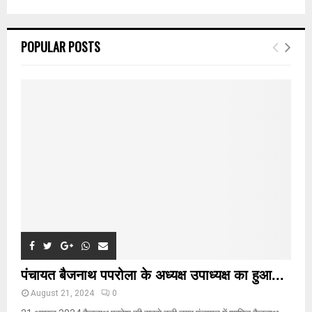
a
S
r
c
E
POPULAR POSTS
h
f
A
o
r
R
:
C
H
पंचायत बैजनाथ पपरोला के अध्यक्ष उपाध्यक्ष का हुआ...
August 21, 2024
0