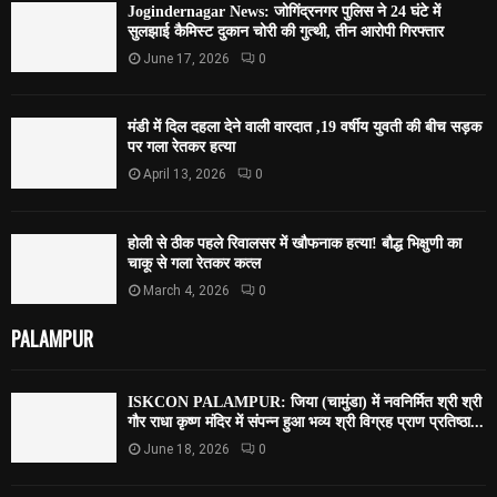
Jogindernagar News: जोगिंद्रनगर पुलिस ने 24 घंटे में
सुलझाई कैमिस्ट दुकान चोरी की गुत्थी, तीन आरोपी गिरफ्तार
June 17, 2026
0
मंडी में दिल दहला देने वाली वारदात ,19 वर्षीय युवती की बीच सड़क
पर गला रेतकर हत्या
April 13, 2026
0
होली से ठीक पहले रिवालसर में खौफनाक हत्या! बौद्ध भिक्षुणी का
चाकू से गला रेतकर कत्ल
March 4, 2026
0
PALAMPUR
ISKCON PALAMPUR: जिया (चामुंडा) में नवनिर्मित श्री श्री
गौर राधा कृष्ण मंदिर में संपन्न हुआ भव्य श्री विग्रह प्राण प्रतिष्ठा...
June 18, 2026
0