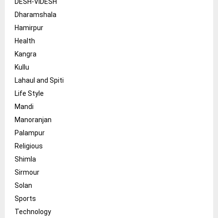
DESH-VIDESH
Dharamshala
Hamirpur
Health
Kangra
Kullu
Lahaul and Spiti
Life Style
Mandi
Manoranjan
Palampur
Religious
Shimla
Sirmour
Solan
Sports
Technology