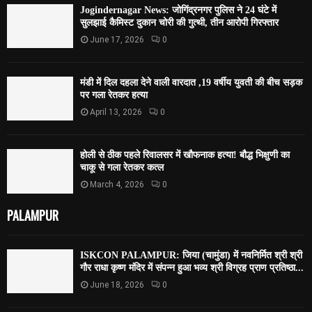
Jogindernagar News: जोगिंद्रनगर पुलिस ने 24 घंटे में
सुलझाई कैमिस्ट दुकान चोरी की गुत्थी, तीन आरोपी गिरफ्तार
June 17, 2026
0
मंडी में दिल दहला देने वाली वारदात ,19 वर्षीय युवती की बीच सड़क
पर गला रेतकर हत्या
April 13, 2026
0
होली से ठीक पहले रिवालसर में खौफनाक हत्या! बौद्ध भिक्षुणी का
चाकू से गला रेतकर कत्ल
March 4, 2026
0
PALAMPUR
ISKCON PALAMPUR: जिया (चामुंडा) में नवनिर्मित श्री श्री
गौर राधा कृष्ण मंदिर में संपन्न हुआ भव्य श्री विग्रह प्राण प्रतिष्ठा...
June 18, 2026
0