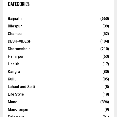
CATEGORIES
Baijnath
(660)
Bilaspur
(39)
Chamba
(52)
DESH-VIDESH
(104)
Dharamshala
(210)
Hamirpur
(63)
Health
(17)
Kangra
(80)
Kullu
(85)
Lahaul and Spiti
(8)
Life Style
(18)
Mandi
(396)
Manoranjan
(9)
Palampur
(91)