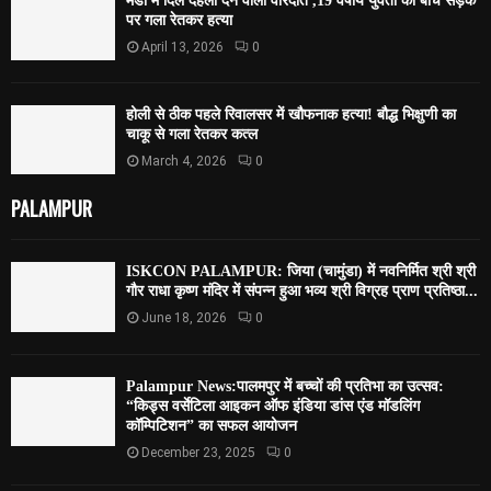
मंडी में दिल दहला देने वाली वारदात ,19 वर्षीय युवती की बीच सड़क
पर गला रेतकर हत्या
April 13, 2026
0
होली से ठीक पहले रिवालसर में खौफनाक हत्या! बौद्ध भिक्षुणी का
चाकू से गला रेतकर कत्ल
March 4, 2026
0
PALAMPUR
ISKCON PALAMPUR: जिया (चामुंडा) में नवनिर्मित श्री श्री
गौर राधा कृष्ण मंदिर में संपन्न हुआ भव्य श्री विग्रह प्राण प्रतिष्ठा...
June 18, 2026
0
Palampur News:पालमपुर में बच्चों की प्रतिभा का उत्सव:
“किड्स वर्सेटिला आइकन ऑफ इंडिया डांस एंड मॉडलिंग
कॉम्पिटिशन” का सफल आयोजन
December 23, 2025
0