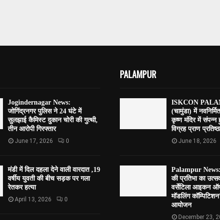
PALAMPUR
Jogindernagar News:
ISKCON PALAM
जोगिंद्रनगर पुलिस ने 24 घंटे में
(चामुंडा) में नवनिर्मि
सुलझाई कैमिस्ट दुकान चोरी की गुत्थी,
कृष्ण मंदिर में संपन्न
तीन आरोपी गिरफ्तार
विग्रह प्राण प्रतिष्ठा
June 17, 2026
0
June 18, 2026
मंडी में दिल दहला देने वाली वारदात ,19
Palampur News:पाल
वर्षीय युवती की बीच सड़क पर गला
की प्रतिभा का उत्
रेतकर हत्या
वर्सेटिला आइकन ऑफ
मॉडलिंग कॉम्पिटि
April 13, 2026
0
आयोजन
December 23, 