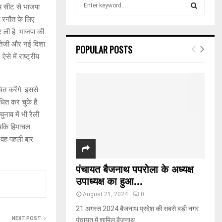
S
ीय सीट से भाजपा
e
ना रनौत के लिए
a
S
कर ली है. भाजपा की
r
c
ो तेजी और नई दिशा
E
POPULAR POSTS
h
से में राष्ट्रीय
f
A
o
r
R
ित करेंगे. इससे
:
धित कर चुके हैं.
C
नाव में भी रैली
H
 जबकि हिमाचल
र वह पहली बार
पंचायत बैजनाथ पपरोला के अध्यक्ष
उपाध्यक्ष का हुआ...
August 21, 2024
0
21 अगस्त 2024 बैजनाथ प्रदेश की सबसे बड़ी नगर
NEXT POST
पंचायत में शामिल बैजनाथ...