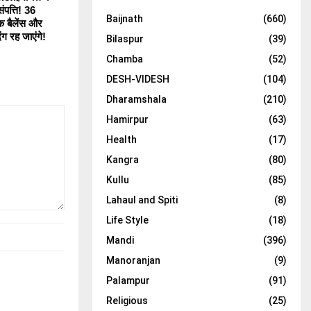
संपत्ति! 36
Baijnath
(660)
ंक बैलेंस और
ग रह जाएंगे!
Bilaspur
(39)
Chamba
(52)
DESH-VIDESH
(104)
Dharamshala
(210)
Hamirpur
(63)
Health
(17)
Kangra
(80)
Kullu
(85)
Lahaul and Spiti
(8)
Life Style
(18)
Mandi
(396)
Manoranjan
(9)
Palampur
(91)
Religious
(25)