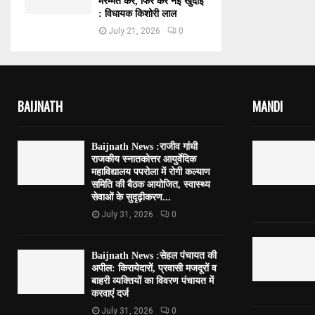
मरम्मत करें, फिर करें नई खुदाई
: विधायक किशोरी लाल
July 21, 2026
0
BAIJNATH
MANDI
Baijnath News :राजीव गांधी
राजकीय स्नातकोत्तर आयुर्वेदिक
महाविद्यालय पपरोला में रोगी कल्याण
समिति की बैठक आयोजित, स्वास्थ्य
सेवाओं के सुदृढ़ीकरण...
July 31, 2026
0
Baijnath News :सेहल पंचायत की
अपील: किरायेदारों, प्रवासी मजदूरों व
बाहरी व्यक्तियों का विवरण पंचायत में
करवाएं दर्ज
July 31, 2026
0