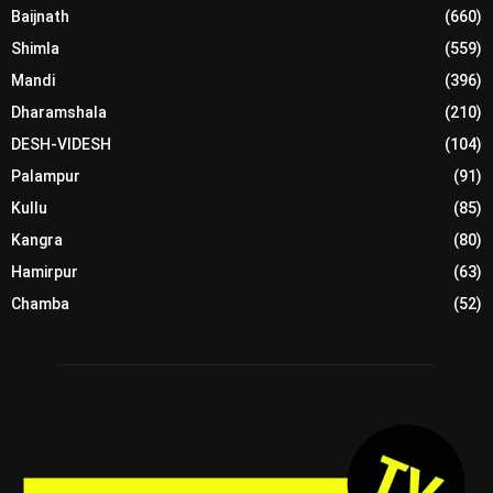
Baijnath
(660)
Shimla
(559)
Mandi
(396)
Dharamshala
(210)
DESH-VIDESH
(104)
Palampur
(91)
Kullu
(85)
Kangra
(80)
Hamirpur
(63)
Chamba
(52)