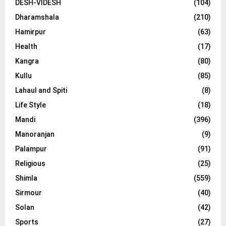
DESH-VIDESH
(104)
Dharamshala
(210)
Hamirpur
(63)
Health
(17)
Kangra
(80)
Kullu
(85)
Lahaul and Spiti
(8)
Life Style
(18)
Mandi
(396)
Manoranjan
(9)
Palampur
(91)
Religious
(25)
Shimla
(559)
Sirmour
(40)
Solan
(42)
Sports
(27)