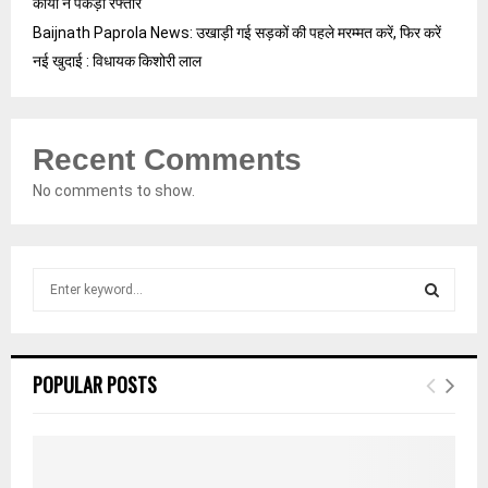
कार्यों ने पकड़ी रफ्तार
Baijnath Paprola News: उखाड़ी गई सड़कों की पहले मरम्मत करें, फिर करें
नई खुदाई : विधायक किशोरी लाल
Recent Comments
No comments to show.
S
e
a
S
r
c
E
POPULAR POSTS
h
f
A
o
r
R
: