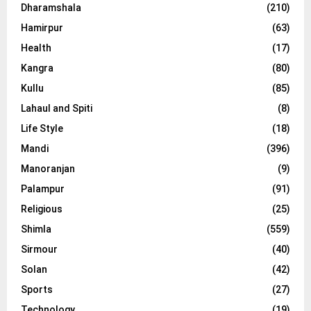
Dharamshala
(210)
Hamirpur
(63)
Health
(17)
Kangra
(80)
Kullu
(85)
Lahaul and Spiti
(8)
Life Style
(18)
Mandi
(396)
Manoranjan
(9)
Palampur
(91)
Religious
(25)
Shimla
(559)
Sirmour
(40)
Solan
(42)
Sports
(27)
Technology
(19)