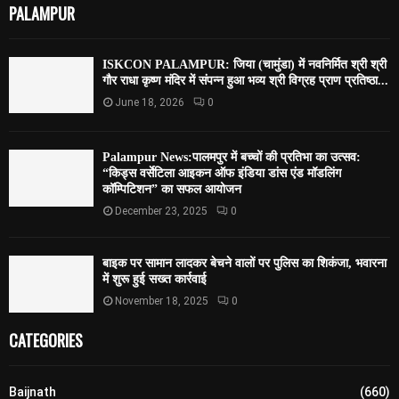
PALAMPUR
ISKCON PALAMPUR: जिया (चामुंडा) में नवनिर्मित श्री श्री
गौर राधा कृष्ण मंदिर में संपन्न हुआ भव्य श्री विग्रह प्राण प्रतिष्ठा...
June 18, 2026
0
Palampur News:पालमपुर में बच्चों की प्रतिभा का उत्सव:
“किड्स वर्सेटिला आइकन ऑफ इंडिया डांस एंड मॉडलिंग
कॉम्पिटिशन” का सफल आयोजन
December 23, 2025
0
बाइक पर सामान लादकर बेचने वालों पर पुलिस का शिकंजा, भवारना
में शुरू हुई सख्त कार्रवाई
November 18, 2025
0
CATEGORIES
Baijnath
(660)