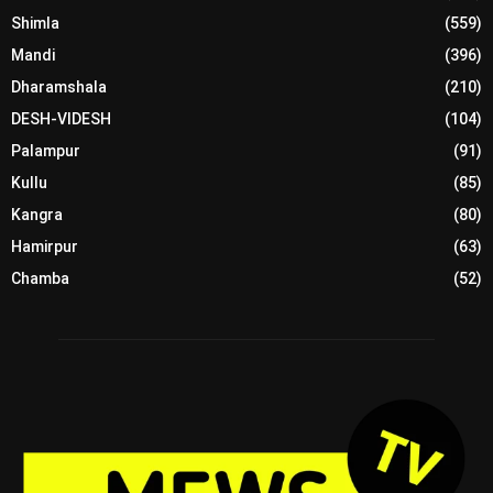
Shimla
(559)
Mandi
(396)
Dharamshala
(210)
DESH-VIDESH
(104)
Palampur
(91)
Kullu
(85)
Kangra
(80)
Hamirpur
(63)
Chamba
(52)