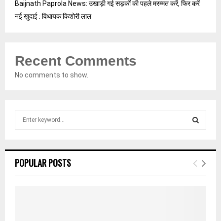
Baijnath Paprola News: उखाड़ी गई सड़कों की पहले मरम्मत करें, फिर करें
नई खुदाई : विधायक किशोरी लाल
Recent Comments
No comments to show.
S
e
a
S
r
c
E
POPULAR POSTS
h
f
A
o
r
R
:
C