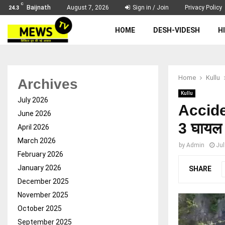
C
Baijnath
August 7, 2026
Sign in / Join
Privacy Policy
24.3
HOME
DESH-VIDESH
H
Home
Kullu
Archives
Kullu
July 2026
Accident
June 2026
3 घायल
April 2026
March 2026
by
Admin
Jul
February 2026
January 2026
SHARE
December 2025
November 2025
October 2025
September 2025