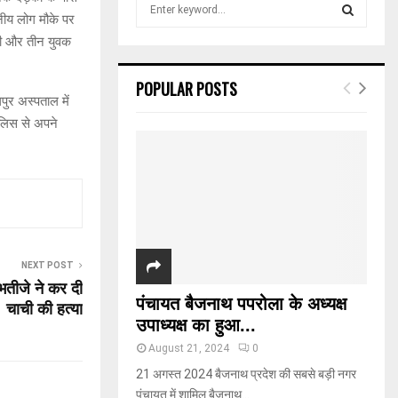
S
ानीय लोग मौके पर
e
a
थी और तीन युवक
S
r
c
E
POPULAR POSTS
h
लपुर अस्पताल में
f
A
ुलिस से अपने
o
r
R
:
C
H
NEXT POST
भतीजे ने कर दी
पंचायत बैजनाथ पपरोला के अध्यक्ष
चाची की हत्या
उपाध्यक्ष का हुआ...
August 21, 2024
0
21 अगस्त 2024 बैजनाथ प्रदेश की सबसे बड़ी नगर
पंचायत में शामिल बैजनाथ...