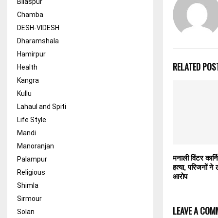
Bilaspur
Chamba
DESH-VIDESH
Dharamshala
Hamirpur
RELATED POS
Health
Kangra
Kullu
Lahaul and Spiti
Life Style
Mandi
Manoranjan
मनाली विंटर कार्न
Palampur
हत्या, परिजनों ने
Religious
आरोप
Shimla
Sirmour
LEAVE A COM
Solan