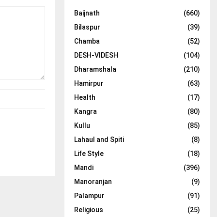
Baijnath
(660)
Bilaspur
(39)
Chamba
(52)
DESH-VIDESH
(104)
Dharamshala
(210)
Hamirpur
(63)
Health
(17)
Kangra
(80)
Kullu
(85)
Lahaul and Spiti
(8)
Life Style
(18)
Mandi
(396)
Manoranjan
(9)
Palampur
(91)
Religious
(25)