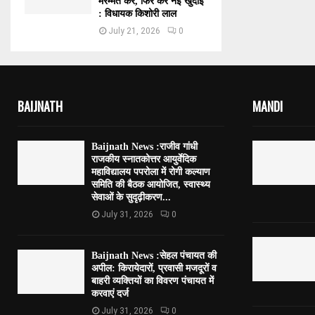
मरम्मत करें, फिर करें नई खुदाई
: विधायक किशोरी लाल
July 21, 2026
0
BAIJNATH
MANDI
Baijnath News :राजीव गांधी
राजकीय स्नातकोत्तर आयुर्वेदिक
महाविद्यालय पपरोला में रोगी कल्याण
समिति की बैठक आयोजित, स्वास्थ्य
सेवाओं के सुदृढ़ीकरण...
July 31, 2026
0
Baijnath News :सेहल पंचायत की
अपील: किरायेदारों, प्रवासी मजदूरों व
बाहरी व्यक्तियों का विवरण पंचायत में
करवाएं दर्ज
July 31, 2026
0