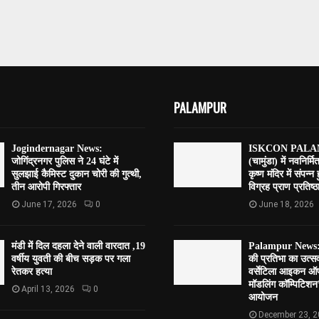
PALAMPUR
Jogindernagar News:
ISKCON PALAM
जोगिंद्रनगर पुलिस ने 24 घंटे में
(चामुंडा) में नवनिर्मि
सुलझाई कैमिस्ट दुकान चोरी की गुत्थी,
कृष्ण मंदिर में संपन्न
तीन आरोपी गिरफ्तार
विग्रह प्राण प्रतिष्ठा
June 17, 2026
0
June 18, 2026
मंडी में दिल दहला देने वाली वारदात ,19
Palampur News:पाल
वर्षीय युवती की बीच सड़क पर गला
की प्रतिभा का उत्
रेतकर हत्या
वर्सेटिला आइकन ऑफ
मॉडलिंग कॉम्पिटि
April 13, 2026
0
आयोजन
December 23, 