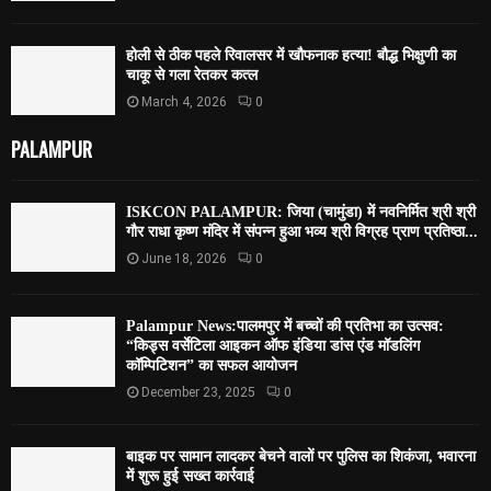
होली से ठीक पहले रिवालसर में खौफनाक हत्या! बौद्ध भिक्षुणी का
चाकू से गला रेतकर कत्ल
March 4, 2026
0
PALAMPUR
ISKCON PALAMPUR: जिया (चामुंडा) में नवनिर्मित श्री श्री
गौर राधा कृष्ण मंदिर में संपन्न हुआ भव्य श्री विग्रह प्राण प्रतिष्ठा...
June 18, 2026
0
Palampur News:पालमपुर में बच्चों की प्रतिभा का उत्सव:
“किड्स वर्सेटिला आइकन ऑफ इंडिया डांस एंड मॉडलिंग
कॉम्पिटिशन” का सफल आयोजन
December 23, 2025
0
बाइक पर सामान लादकर बेचने वालों पर पुलिस का शिकंजा, भवारना
में शुरू हुई सख्त कार्रवाई