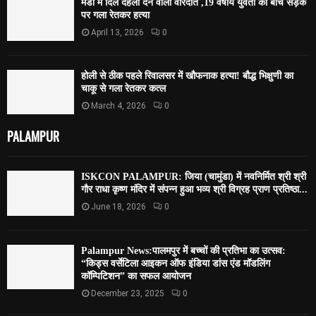
मंडी में दिल दहला देने वाली वारदात ,19 वर्षीय युवती की बीच सड़क
पर गला रेतकर हत्या
April 13, 2026
0
होली से ठीक पहले रिवालसर में खौफनाक हत्या! बौद्ध भिक्षुणी का
चाकू से गला रेतकर कत्ल
March 4, 2026
0
PALAMPUR
ISKCON PALAMPUR: जिया (चामुंडा) में नवनिर्मित श्री श्री
गौर राधा कृष्ण मंदिर में संपन्न हुआ भव्य श्री विग्रह प्राण प्रतिष्ठा...
June 18, 2026
0
Palampur News:पालमपुर में बच्चों की प्रतिभा का उत्सव:
“किड्स वर्सेटिला आइकन ऑफ इंडिया डांस एंड मॉडलिंग
कॉम्पिटिशन” का सफल आयोजन
December 23, 2025
0