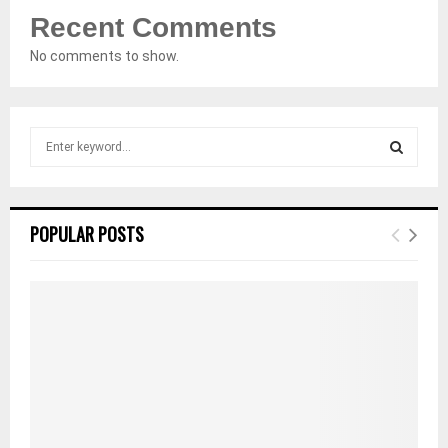
Recent Comments
No comments to show.
S
e
a
S
r
c
E
POPULAR POSTS
h
f
A
o
r
R
:
C
H