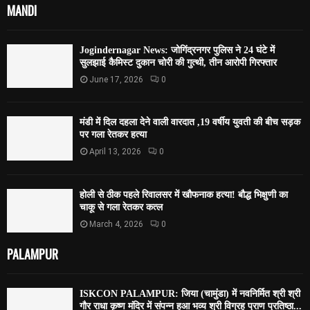
MANDI
Jogindernagar News: जोगिंद्रनगर पुलिस ने 24 घंटे में
सुलझाई कैमिस्ट दुकान चोरी की गुत्थी, तीन आरोपी गिरफ्तार
June 17, 2026
0
मंडी में दिल दहला देने वाली वारदात ,19 वर्षीय युवती की बीच सड़क
पर गला रेतकर हत्या
April 13, 2026
0
होली से ठीक पहले रिवालसर में खौफनाक हत्या! बौद्ध भिक्षुणी का
चाकू से गला रेतकर कत्ल
March 4, 2026
0
PALAMPUR
ISKCON PALAMPUR: जिया (चामुंडा) में नवनिर्मित श्री श्री
गौर राधा कृष्ण मंदिर में संपन्न हुआ भव्य श्री विग्रह प्राण प्रतिष्ठा...