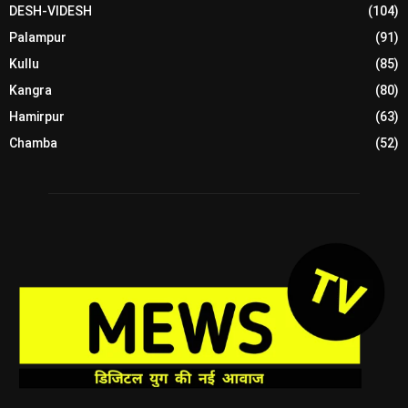
DESH-VIDESH
(104)
Palampur
(91)
Kullu
(85)
Kangra
(80)
Hamirpur
(63)
Chamba
(52)