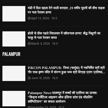
मंडी में दिल दहला देने वाली वारदात ,19 वर्षीय युवती की बीच सड़क
पर गला रेतकर हत्या
April 13, 2026
0
होली से ठीक पहले रिवालसर में खौफनाक हत्या! बौद्ध भिक्षुणी का
चाकू से गला रेतकर कत्ल
March 4, 2026
0
PALAMPUR
ISKCON PALAMPUR: जिया (चामुंडा) में नवनिर्मित श्री श्री
गौर राधा कृष्ण मंदिर में संपन्न हुआ भव्य श्री विग्रह प्राण प्रतिष्ठा...
June 18, 2026
0
Palampur News:पालमपुर में बच्चों की प्रतिभा का उत्सव:
“किड्स वर्सेटिला आइकन ऑफ इंडिया डांस एंड मॉडलिंग
कॉम्पिटिशन” का सफल आयोजन
December 23, 2025
0