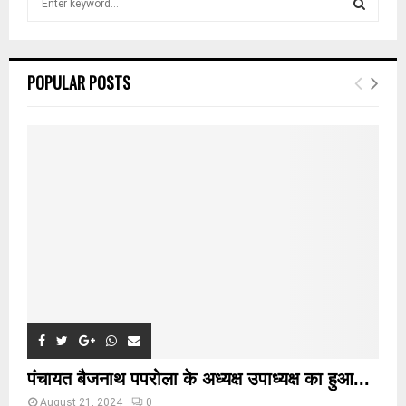
e
a
S
r
c
E
POPULAR POSTS
h
f
A
o
r
R
:
C
H
पंचायत बैजनाथ पपरोला के अध्यक्ष उपाध्यक्ष का हुआ...
August 21, 2024
0