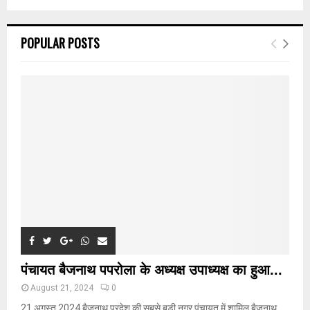
a
S
r
c
E
POPULAR POSTS
h
f
A
o
r
R
:
C
H
पंचायत बैजनाथ पपरोला के अध्यक्ष उपाध्यक्ष का हुआ...
August 21, 2024
0
21 अगस्त 2024 बैजनाथ प्रदेश की सबसे बड़ी नगर पंचायत में शामिल बैजनाथ...