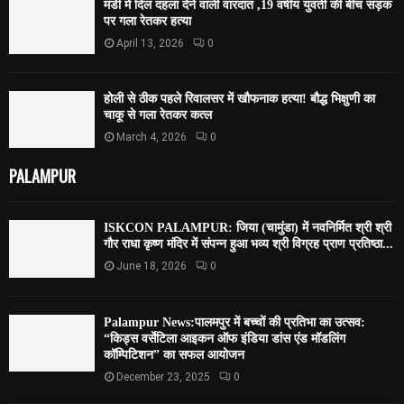
मंडी में दिल दहला देने वाली वारदात ,19 वर्षीय युवती की बीच सड़क
पर गला रेतकर हत्या
April 13, 2026
0
होली से ठीक पहले रिवालसर में खौफनाक हत्या! बौद्ध भिक्षुणी का
चाकू से गला रेतकर कत्ल
March 4, 2026
0
PALAMPUR
ISKCON PALAMPUR: जिया (चामुंडा) में नवनिर्मित श्री श्री
गौर राधा कृष्ण मंदिर में संपन्न हुआ भव्य श्री विग्रह प्राण प्रतिष्ठा...
June 18, 2026
0
Palampur News:पालमपुर में बच्चों की प्रतिभा का उत्सव:
“किड्स वर्सेटिला आइकन ऑफ इंडिया डांस एंड मॉडलिंग
कॉम्पिटिशन” का सफल आयोजन
December 23, 2025
0