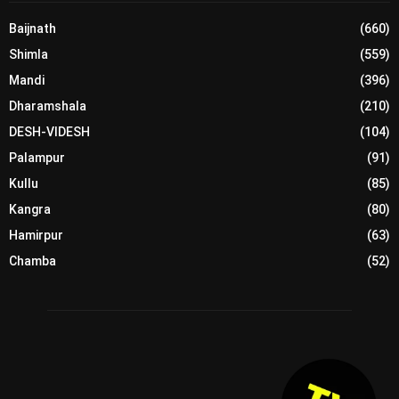
Baijnath
(660)
Shimla
(559)
Mandi
(396)
Dharamshala
(210)
DESH-VIDESH
(104)
Palampur
(91)
Kullu
(85)
Kangra
(80)
Hamirpur
(63)
Chamba
(52)