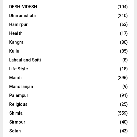
DESH-VIDESH
(104)
Dharamshala
(210)
Hamirpur
(63)
Health
(17)
Kangra
(80)
Kullu
(85)
Lahaul and Spiti
(8)
Life Style
(18)
Mandi
(396)
Manoranjan
(9)
Palampur
(91)
Religious
(25)
Shimla
(559)
Sirmour
(40)
Solan
(42)