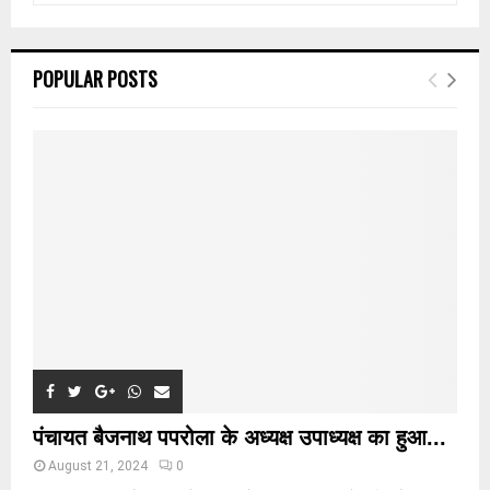
a
S
r
c
E
POPULAR POSTS
h
f
A
o
r
R
:
C
H
पंचायत बैजनाथ पपरोला के अध्यक्ष उपाध्यक्ष का हुआ...
August 21, 2024
0