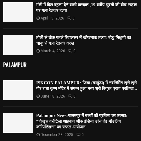
मंडी में दिल दहला देने वाली वारदात ,19 वर्षीय युवती की बीच सड़क
पर गला रेतकर हत्या
April 13, 2026
0
होली से ठीक पहले रिवालसर में खौफनाक हत्या! बौद्ध भिक्षुणी का
चाकू से गला रेतकर कत्ल
March 4, 2026
0
PALAMPUR
ISKCON PALAMPUR: जिया (चामुंडा) में नवनिर्मित श्री श्री
गौर राधा कृष्ण मंदिर में संपन्न हुआ भव्य श्री विग्रह प्राण प्रतिष्ठा...
June 18, 2026
0
Palampur News:पालमपुर में बच्चों की प्रतिभा का उत्सव:
“किड्स वर्सेटिला आइकन ऑफ इंडिया डांस एंड मॉडलिंग
कॉम्पिटिशन” का सफल आयोजन
December 23, 2025
0