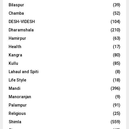
Bilaspur
(39)
Chamba
(52)
DESH-VIDESH
(104)
Dharamshala
(210)
Hamirpur
(63)
Health
(17)
Kangra
(80)
Kullu
(85)
Lahaul and Spiti
(8)
Life Style
(18)
Mandi
(396)
Manoranjan
(9)
Palampur
(91)
Religious
(25)
Shimla
(559)