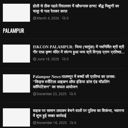
होली से ठीक पहले रिवालसर में खौफनाक हत्या! बौद्ध भिक्षुणी का
चाकू से गला रेतकर कत्ल
March 4, 2026
0
PALAMPUR
ISKCON PALAMPUR: जिया (चामुंडा) में नवनिर्मित श्री श्री
गौर राधा कृष्ण मंदिर में संपन्न हुआ भव्य श्री विग्रह प्राण प्रतिष्ठा...
June 18, 2026
0
Palampur News:पालमपुर में बच्चों की प्रतिभा का उत्सव:
“किड्स वर्सेटिला आइकन ऑफ इंडिया डांस एंड मॉडलिंग
कॉम्पिटिशन” का सफल आयोजन
December 23, 2025
0
बाइक पर सामान लादकर बेचने वालों पर पुलिस का शिकंजा, भवारना
में शुरू हुई सख्त कार्रवाई
November 18, 2025
0