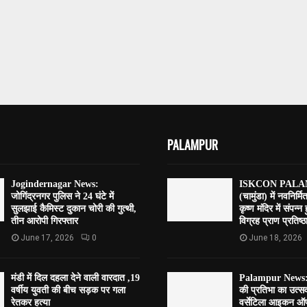
PALAMPUR
Jogindernagar News:
ISKCON PALAM
जोगिंद्रनगर पुलिस ने 24 घंटे में
(चामुंडा) में नवनिर्मि
सुलझाई कैमिस्ट दुकान चोरी की गुत्थी,
कृष्ण मंदिर में संपन्न
तीन आरोपी गिरफ्तार
विग्रह प्राण प्रतिष्ठा
June 17, 2026
0
June 18, 2026
मंडी में दिल दहला देने वाली वारदात ,19
Palampur News:पाल
वर्षीय युवती की बीच सड़क पर गला
की प्रतिभा का उत्
रेतकर हत्या
वर्सेटिला आइकन ऑफ