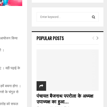
S
e
a
S
r
c
E
POPULAR POSTS
का आयोजन किया
h
f
A
o
की ।
r
R
:
C
िए । वही पढ़ाई के
H
हमें बचना होगा ।
शे के चंगुल से
पंचायत बैजनाथ पपरोला के अध्यक्ष
उपाध्यक्ष का हुआ...
े समारोह को सफल