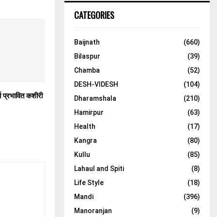
CATEGORIES
Baijnath
(660)
Bilaspur
(39)
Chamba
(52)
DESH-VIDESH
(104)
ा प्रभावित कशीरी
Dharamshala
(210)
Hamirpur
(63)
Health
(17)
Kangra
(80)
Kullu
(85)
Lahaul and Spiti
(8)
Life Style
(18)
Mandi
(396)
Manoranjan
(9)