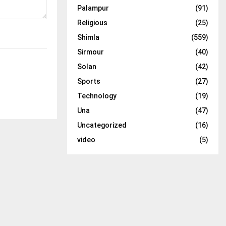
Palampur
(91)
Religious
(25)
Shimla
(559)
Sirmour
(40)
Solan
(42)
Sports
(27)
Technology
(19)
Una
(47)
Uncategorized
(16)
video
(5)