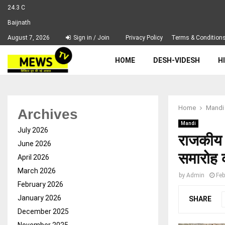
24.3
C
Baijnath
August 7, 2026
Sign in / Join
Privacy Policy
Terms & Condition
HOME
DESH-VIDESH
H
Home
Mandi
Archives
Mandi
July 2026
राजकीय 
June 2026
समारोह 
April 2026
March 2026
by
Admin
Feb
February 2026
January 2026
SHARE
December 2025