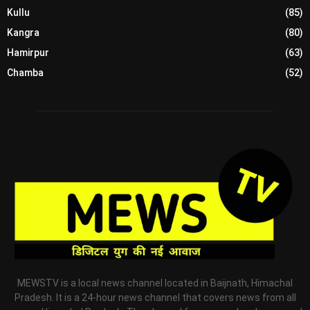
Kullu
(85)
Kangra
(80)
Hamirpur
(63)
Chamba
(52)
MEWSTV is a local news channel located in Baijnath, Himachal
Pradesh. It is a 24-hour news channel that covers news from all