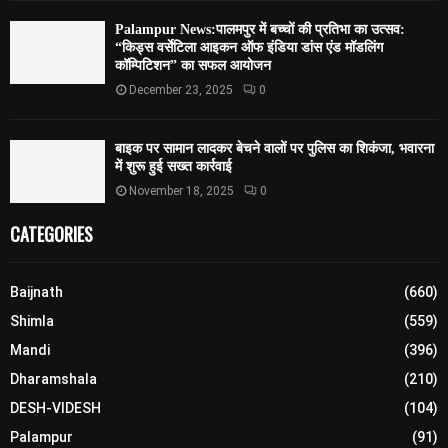
Palampur News:पालमपुर में बच्चों की प्रतिभा का उत्सव:
“किड्स वर्सेटिला आइकन ऑफ इंडिया डांस एंड मॉडलिंग
कॉम्पिटिशन” का सफल आयोजन
December 23, 2025
0
बाइक पर सामान लादकर बेचने वालों पर पुलिस का शिकंजा, भवारना
में शुरू हुई सख्त कार्रवाई
November 18, 2025
0
CATEGORIES
Baijnath
(660)
Shimla
(559)
Mandi
(396)
Dharamshala
(210)
DESH-VIDESH
(104)
Palampur
(91)