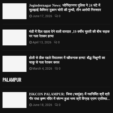
Jogindernagar News: जोगिंद्रनगर पुलिस ने 24 घंटे में
सुलझाई कैमिस्ट दुकान चोरी की गुत्थी, तीन आरोपी गिरफ्तार
June 17, 2026
0
मंडी में दिल दहला देने वाली वारदात ,19 वर्षीय युवती की बीच सड़क
पर गला रेतकर हत्या
April 13, 2026
0
होली से ठीक पहले रिवालसर में खौफनाक हत्या! बौद्ध भिक्षुणी का
चाकू से गला रेतकर कत्ल
March 4, 2026
0
PALAMPUR
ISKCON PALAMPUR: जिया (चामुंडा) में नवनिर्मित श्री श्री
गौर राधा कृष्ण मंदिर में संपन्न हुआ भव्य श्री विग्रह प्राण प्रतिष्ठा...
June 18, 2026
0