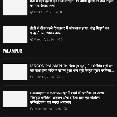
मंडी में दिल दहला देने वाली वारदात ,19 वर्षीय युवती की बीच सड़क
पर गला रेतकर हत्या
April 13, 2026
0
होली से ठीक पहले रिवालसर में खौफनाक हत्या! बौद्ध भिक्षुणी का
चाकू से गला रेतकर कत्ल
March 4, 2026
0
PALAMPUR
ISKCON PALAMPUR: जिया (चामुंडा) में नवनिर्मित श्री श्री
गौर राधा कृष्ण मंदिर में संपन्न हुआ भव्य श्री विग्रह प्राण प्रतिष्ठा...
June 18, 2026
0
Palampur News:पालमपुर में बच्चों की प्रतिभा का उत्सव:
“किड्स वर्सेटिला आइकन ऑफ इंडिया डांस एंड मॉडलिंग
कॉम्पिटिशन” का सफल आयोजन
December 23, 2025
0