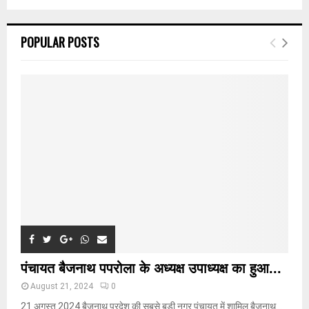
a
S
r
c
E
POPULAR POSTS
h
f
A
o
r
R
:
C
H
पंचायत बैजनाथ पपरोला के अध्यक्ष उपाध्यक्ष का हुआ...
August 21, 2024
0
21 अगस्त 2024 बैजनाथ प्रदेश की सबसे बड़ी नगर पंचायत में शामिल बैजनाथ...