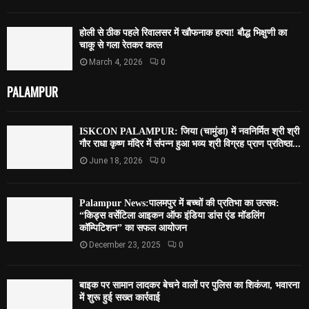
होली से ठीक पहले रिवालसर में खौफनाक हत्या! बौद्ध भिक्षुणी का
चाकू से गला रेतकर कत्ल
March 4, 2026
0
PALAMPUR
ISKCON PALAMPUR: जिया (चामुंडा) में नवनिर्मित श्री श्री
गौर राधा कृष्ण मंदिर में संपन्न हुआ भव्य श्री विग्रह प्राण प्रतिष्ठा...
June 18, 2026
0
Palampur News:पालमपुर में बच्चों की प्रतिभा का उत्सव:
“किड्स वर्सेटिला आइकन ऑफ इंडिया डांस एंड मॉडलिंग
कॉम्पिटिशन” का सफल आयोजन
December 23, 2025
0
बाइक पर सामान लादकर बेचने वालों पर पुलिस का शिकंजा, भवारना
में शुरू हुई सख्त कार्रवाई