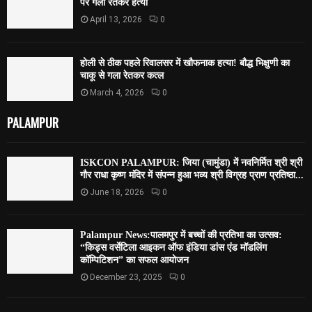
पर गला रेतकर हत्या
April 13, 2026
0
होली से ठीक पहले रिवालसर में खौफनाक हत्या! बौद्ध भिक्षुणी का
चाकू से गला रेतकर कत्ल
March 4, 2026
0
PALAMPUR
ISKCON PALAMPUR: जिया (चामुंडा) में नवनिर्मित श्री श्री
गौर राधा कृष्ण मंदिर में संपन्न हुआ भव्य श्री विग्रह प्राण प्रतिष्ठा...
June 18, 2026
0
Palampur News:पालमपुर में बच्चों की प्रतिभा का उत्सव:
“किड्स वर्सेटिला आइकन ऑफ इंडिया डांस एंड मॉडलिंग
कॉम्पिटिशन” का सफल आयोजन
December 23, 2025
0