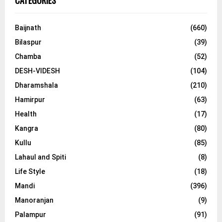
CATEGORIES
Baijnath
(660)
Bilaspur
(39)
Chamba
(52)
DESH-VIDESH
(104)
Dharamshala
(210)
Hamirpur
(63)
Health
(17)
Kangra
(80)
Kullu
(85)
Lahaul and Spiti
(8)
Life Style
(18)
Mandi
(396)
Manoranjan
(9)
Palampur
(91)