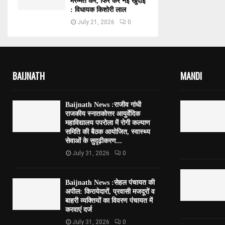
मरम्मत करें, फिर करें नई खुदाई
: विधायक किशोरी लाल
July 21, 2026
0
BAIJNATH
MANDI
Baijnath News :राजीव गांधी
राजकीय स्नातकोत्तर आयुर्वेदिक
महाविद्यालय पपरोला में रोगी कल्याण
समिति की बैठक आयोजित, स्वास्थ्य
सेवाओं के सुदृढ़ीकरण...
July 31, 2026
0
Baijnath News :सेहल पंचायत की
अपील: किरायेदारों, प्रवासी मजदूरों व
बाहरी व्यक्तियों का विवरण पंचायत में
करवाएं दर्ज
July 31, 2026
0