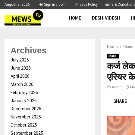
August 8, 2026
Sign in / Join
Privacy Policy
Terms & Condition
HOME
DESH-VIDESH
H
Home
Mandi
Archives
Mandi
July 2026
कर्ज लेक
June 2026
एरियर के
April 2026
March 2026
by
Admin
Au
February 2026
January 2026
SHARE
December 2025
November 2025
October 2025
September 2025