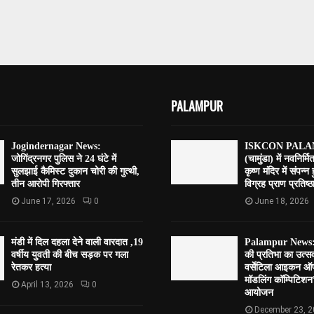
PALAMPUR
Jogindernagar News:
ISKCON PALAM
जोगिंद्रनगर पुलिस ने 24 घंटे में
(चामुंडा) में नवनिर्मि
सुलझाई कैमिस्ट दुकान चोरी की गुत्थी,
कृष्ण मंदिर में संपन्न
तीन आरोपी गिरफ्तार
विग्रह प्राण प्रतिष्ठा
June 17, 2026
0
June 18, 2026
मंडी में दिल दहला देने वाली वारदात ,19
Palampur News:पाल
वर्षीय युवती की बीच सड़क पर गला
की प्रतिभा का उत्
रेतकर हत्या
वर्सेटिला आइकन ऑफ
मॉडलिंग कॉम्पिटि
April 13, 2026
0
आयोजन
December 23, 