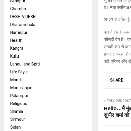
चुनाव जीतने के लि
Bilaspur
है। नेता प्रतिपक्
Chamba
DESH-VIDESH
2023 से पेंडिंग है
Dharamshala
बता दें कि 1 जनवर
Hamirpur
फीसदी देय है। कर
Health
उनकी कम से कम ड
Kangra
इंतजार करना होगा
Kullu
वहीं, एरियर और डी
Lahaul and Spiti
Life Style
Mandi
SHARE
Manoranjan
Palampur
PREVIOUS POS
Religious
Hello…मैं मुं
Shimla
सुधीर शर्मा को
Sirmour
Solan