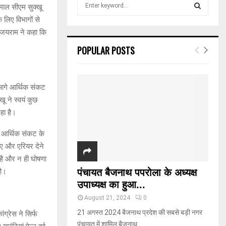
S
ेमाल सीएम सुक्खू
e
 लिए विभागों से
a
S
। जयराम ने कहा कि
r
c
E
POPULAR POSTS
h
f
A
o
r
R
े आगे आर्थिक संकट
:
खू ने स्वयं कुछ
C
हा है।
H
ल आर्थिक संकट के
ीए और एरियर देने
 है और न ही घोषणा
पंचायत बैजनाथ पपरोला के अध्यक्ष
है।
उपाध्यक्ष का हुआ...
August 21, 2024
0
21 अगस्त 2024 बैजनाथ प्रदेश की सबसे बड़ी नगर
ग्रेस ने सिर्फ
पंचायत में शामिल बैजनाथ...