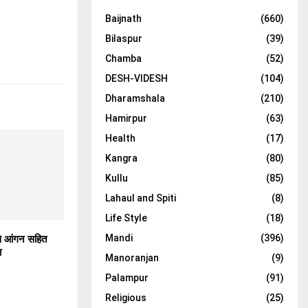
Baijnath
(660)
Bilaspur
(39)
Chamba
(52)
DESH-VIDESH
(104)
Dharamshala
(210)
Hamirpur
(63)
Health
(17)
Kangra
(80)
Kullu
(85)
Lahaul and Spiti
(8)
Life Style
(18)
Mandi
(396)
 से आंगन सहित
ा
Manoranjan
(9)
Palampur
(91)
Religious
(25)