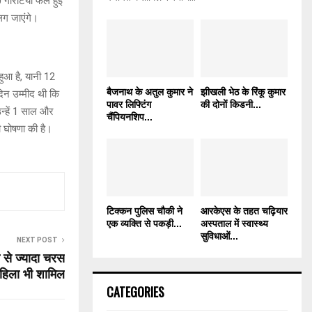
 गारंटियां फेल हुई
 लग जाएंगे।
हुआ है, यानी 12
बैजनाथ के अतुल कुमार ने
झीखली भेठ के रिंकू कुमार
दिन उम्मीद थी कि
पावर लिफ्टिंग
की दोनों किडनी...
्हें 1 साल और
चैंपियनशिप...
ी घोषणा की है।
टिक्कन पुलिस चौकी ने
आरकेएस के तहत चढ़ियार
एक व्यक्ति से पकड़ी...
अस्पताल में स्वास्थ्य
सुविधाओं...
NEXT POST
ो से ज्यादा चरस
महिला भी शामिल
CATEGORIES