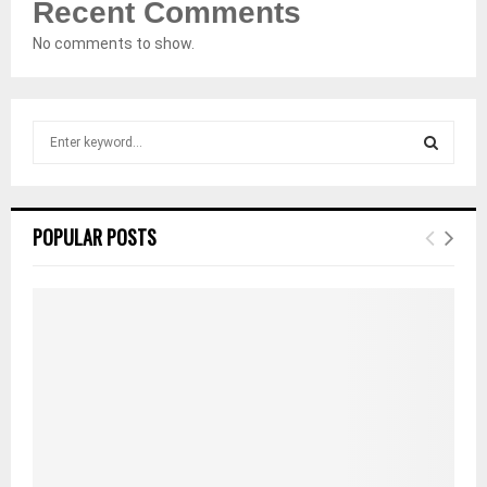
Recent Comments
No comments to show.
S
e
a
S
r
c
E
POPULAR POSTS
h
f
A
o
r
R
:
C
H