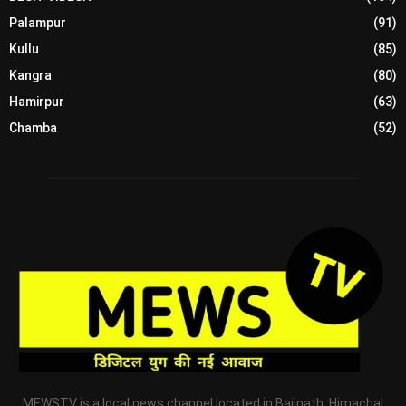
Palampur
(91)
Kullu
(85)
Kangra
(80)
Hamirpur
(63)
Chamba
(52)
MEWSTV is a local news channel located in Baijnath, Himachal