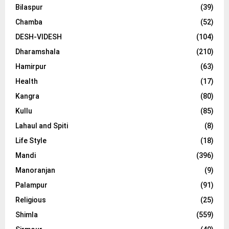
Bilaspur
(39)
Chamba
(52)
DESH-VIDESH
(104)
Dharamshala
(210)
Hamirpur
(63)
Health
(17)
Kangra
(80)
Kullu
(85)
Lahaul and Spiti
(8)
Life Style
(18)
Mandi
(396)
Manoranjan
(9)
Palampur
(91)
Religious
(25)
Shimla
(559)