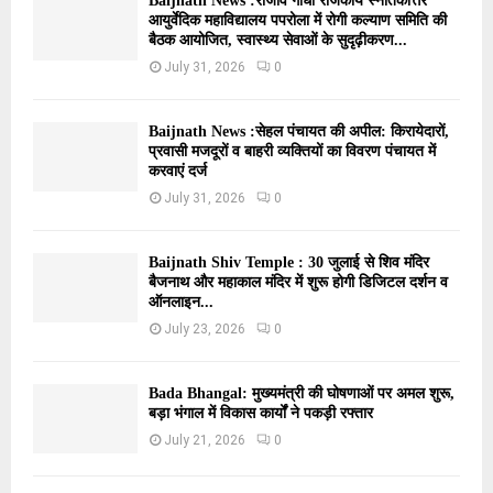
Baijnath News :राजीव गांधी राजकीय स्नातकोत्तर
आयुर्वेदिक महाविद्यालय पपरोला में रोगी कल्याण समिति की
बैठक आयोजित, स्वास्थ्य सेवाओं के सुदृढ़ीकरण...
July 31, 2026
0
Baijnath News :सेहल पंचायत की अपील: किरायेदारों,
प्रवासी मजदूरों व बाहरी व्यक्तियों का विवरण पंचायत में
करवाएं दर्ज
July 31, 2026
0
Baijnath Shiv Temple : 30 जुलाई से शिव मंदिर
बैजनाथ और महाकाल मंदिर में शुरू होगी डिजिटल दर्शन व
ऑनलाइन...
July 23, 2026
0
Bada Bhangal: मुख्यमंत्री की घोषणाओं पर अमल शुरू,
बड़ा भंगाल में विकास कार्यों ने पकड़ी रफ्तार
July 21, 2026
0