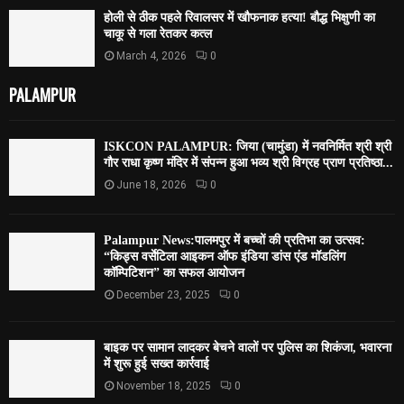
होली से ठीक पहले रिवालसर में खौफनाक हत्या! बौद्ध भिक्षुणी का
चाकू से गला रेतकर कत्ल
March 4, 2026
0
PALAMPUR
ISKCON PALAMPUR: जिया (चामुंडा) में नवनिर्मित श्री श्री
गौर राधा कृष्ण मंदिर में संपन्न हुआ भव्य श्री विग्रह प्राण प्रतिष्ठा...
June 18, 2026
0
Palampur News:पालमपुर में बच्चों की प्रतिभा का उत्सव:
“किड्स वर्सेटिला आइकन ऑफ इंडिया डांस एंड मॉडलिंग
कॉम्पिटिशन” का सफल आयोजन
December 23, 2025
0
बाइक पर सामान लादकर बेचने वालों पर पुलिस का शिकंजा, भवारना
में शुरू हुई सख्त कार्रवाई
November 18, 2025
0