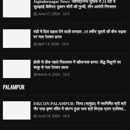
Jogindernagar News: जोगिंद्रनगर पुलिस ने 24 घंटे में
सुलझाई कैमिस्ट दुकान चोरी की गुत्थी, तीन आरोपी गिरफ्तार
June 17, 2026
0
मंडी में दिल दहला देने वाली वारदात ,19 वर्षीय युवती की बीच सड़क
पर गला रेतकर हत्या
April 13, 2026
0
होली से ठीक पहले रिवालसर में खौफनाक हत्या! बौद्ध भिक्षुणी का
चाकू से गला रेतकर कत्ल
March 4, 2026
0
PALAMPUR
ISKCON PALAMPUR: जिया (चामुंडा) में नवनिर्मित श्री श्री
गौर राधा कृष्ण मंदिर में संपन्न हुआ भव्य श्री विग्रह प्राण प्रतिष्ठा...
June 18, 2026
0