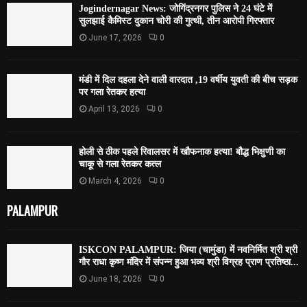
Jogindernagar News: जोगिंद्रनगर पुलिस ने 24 घंटे में
सुलझाई कैमिस्ट दुकान चोरी की गुत्थी, तीन आरोपी गिरफ्तार
June 17, 2026
0
मंडी में दिल दहला देने वाली वारदात ,19 वर्षीय युवती की बीच सड़क
पर गला रेतकर हत्या
April 13, 2026
0
होली से ठीक पहले रिवालसर में खौफनाक हत्या! बौद्ध भिक्षुणी का
चाकू से गला रेतकर कत्ल
March 4, 2026
0
PALAMPUR
ISKCON PALAMPUR: जिया (चामुंडा) में नवनिर्मित श्री श्री
गौर राधा कृष्ण मंदिर में संपन्न हुआ भव्य श्री विग्रह प्राण प्रतिष्ठा...
June 18, 2026
0