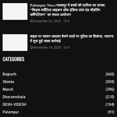
Palampur News:पालमपुर में बच्चों की प्रतिभा का उत्सव:
“किड्स वर्सेटिला आइकन ऑफ इंडिया डांस एंड मॉडलिंग
कॉम्पिटिशन” का सफल आयोजन
December 23, 2025
0
बाइक पर सामान लादकर बेचने वालों पर पुलिस का शिकंजा, भवारना
में शुरू हुई सख्त कार्रवाई
November 18, 2025
0
CATEGORIES
Baijnath
(660)
Shimla
(559)
Mandi
(396)
Dharamshala
(210)
DESH-VIDESH
(104)
Palampur
(91)