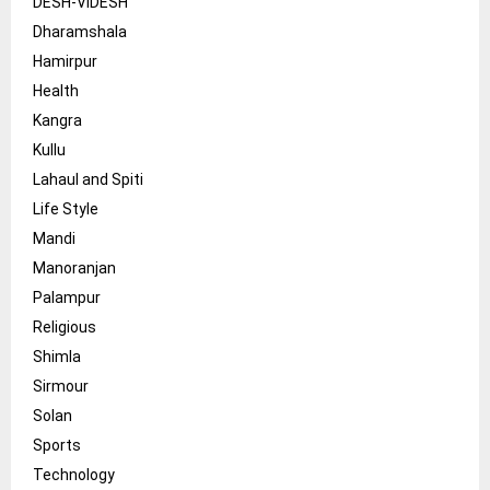
DESH-VIDESH
Dharamshala
Hamirpur
Health
Kangra
Kullu
Lahaul and Spiti
Life Style
Mandi
Manoranjan
Palampur
Religious
Shimla
Sirmour
Solan
Sports
Technology