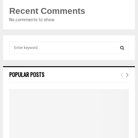
Recent Comments
No comments to show.
S
e
a
S
r
c
E
POPULAR POSTS
h
f
A
o
r
R
:
C
H