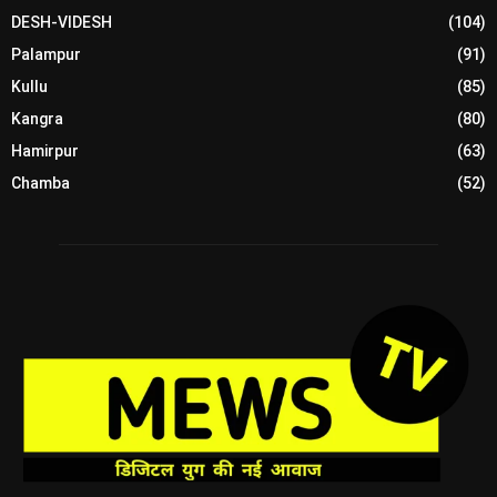
DESH-VIDESH
(104)
Palampur
(91)
Kullu
(85)
Kangra
(80)
Hamirpur
(63)
Chamba
(52)