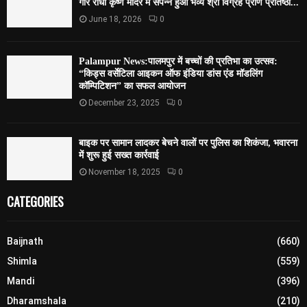
गौर राधा कृष्ण मंदिर में संपन्न हुआ भव्य श्री विग्रह प्राण प्रतिष्ठा...
June 18, 2026
0
Palampur News:पालमपुर में बच्चों की प्रतिभा का उत्सव:
“किड्स वर्सेटिला आइकन ऑफ इंडिया डांस एंड मॉडलिंग
कॉम्पिटिशन” का सफल आयोजन
December 23, 2025
0
बाइक पर सामान लादकर बेचने वालों पर पुलिस का शिकंजा, भवारना
में शुरू हुई सख्त कार्रवाई
November 18, 2025
0
CATEGORIES
Baijnath
(660)
Shimla
(559)
Mandi
(396)
Dharamshala
(210)