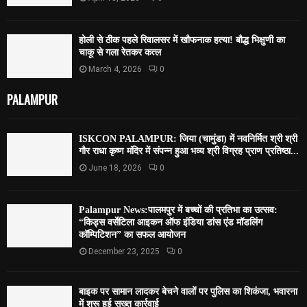
होली से ठीक पहले रिवालसर में खौफनाक हत्या! बौद्ध भिक्षुणी का
चाकू से गला रेतकर कत्ल
March 4, 2026
0
PALAMPUR
ISKCON PALAMPUR: जिया (चामुंडा) में नवनिर्मित श्री श्री
गौर राधा कृष्ण मंदिर में संपन्न हुआ भव्य श्री विग्रह प्राण प्रतिष्ठा...
June 18, 2026
0
Palampur News:पालमपुर में बच्चों की प्रतिभा का उत्सव:
“किड्स वर्सेटिला आइकन ऑफ इंडिया डांस एंड मॉडलिंग
कॉम्पिटिशन” का सफल आयोजन
December 23, 2025
0
बाइक पर सामान लादकर बेचने वालों पर पुलिस का शिकंजा, भवारना
में शुरू हुई सख्त कार्रवाई