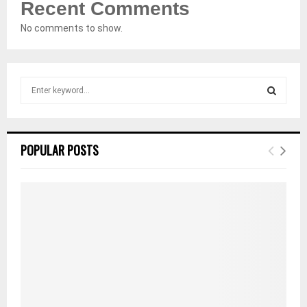
Recent Comments
No comments to show.
S
e
a
S
r
c
E
POPULAR POSTS
h
f
A
o
r
R
:
C
H