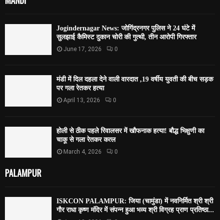
MANDI
Jogindernagar News: जोगिंद्रनगर पुलिस ने 24 घंटे में
सुलझाई कैमिस्ट दुकान चोरी की गुत्थी, तीन आरोपी गिरफ्तार
June 17, 2026
0
मंडी में दिल दहला देने वाली वारदात ,19 वर्षीय युवती की बीच सड़क
पर गला रेतकर हत्या
April 13, 2026
0
होली से ठीक पहले रिवालसर में खौफनाक हत्या! बौद्ध भिक्षुणी का
चाकू से गला रेतकर कत्ल
March 4, 2026
0
PALAMPUR
ISKCON PALAMPUR: जिया (चामुंडा) में नवनिर्मित श्री श्री
गौर राधा कृष्ण मंदिर में संपन्न हुआ भव्य श्री विग्रह प्राण प्रतिष्ठा...