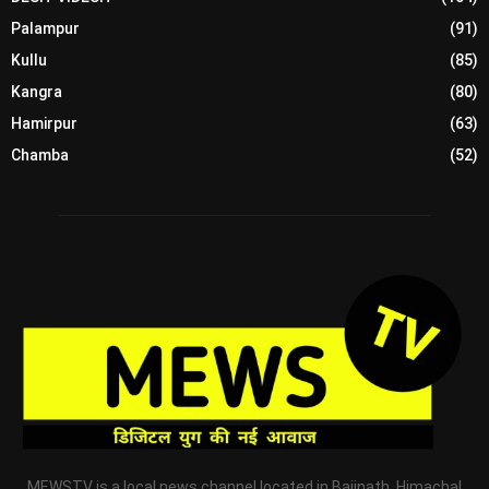
Palampur
(91)
Kullu
(85)
Kangra
(80)
Hamirpur
(63)
Chamba
(52)
MEWSTV is a local news channel located in Baijnath, Himachal