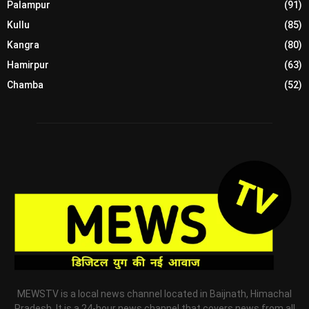
Palampur
(91)
Kullu
(85)
Kangra
(80)
Hamirpur
(63)
Chamba
(52)
MEWSTV is a local news channel located in Baijnath, Himachal
Pradesh. It is a 24-hour news channel that covers news from all